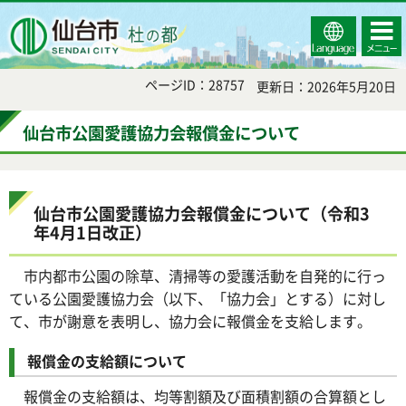
Select
コンテ
仙台市
Language
ンツメ
ニュー
ページID：28757
更新日：2026年5月20日
仙台市公園愛護協力会報償金について
仙台市公園愛護協力会報償金について（令和3
年4月1日改正）
市内都市公園の除草、清掃等の愛護活動を自発的に行っ
ている公園愛護協力会（以下、「協力会」とする）に対し
て、市が謝意を表明し、協力会に報償金を支給します。
報償金の支給額について
報償金の支給額は、均等割額及び面積割額の合算額とし