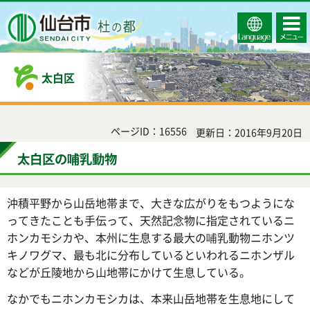
Select
コンテ
仙台市
Language
ンツメ
ニュー
太白区
ページID：16556
更新日：2016年9月20日
太白区の哺乳動物
沖積平野から山岳地帯まで、大きな広がりをもつようにな
ってきたことも手伝って、天然記念物に指定されているニ
ホンカモシカや、本州に生息する最大の哺乳動物ニホンツ
キノワグマ、最も北に分布しているといわれるニホンザル
などが丘陵地から山地帯にかけて生息している。
なかでもニホンカモシカは、本来山岳地帯を生息地にして