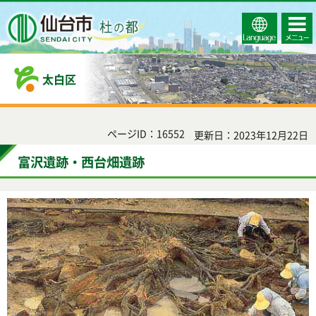
Select
コンテ
仙台市
Language
ンツメ
ニュー
太白区
ページID：16552
更新日：2023年12月22日
富沢遺跡・西台畑遺跡