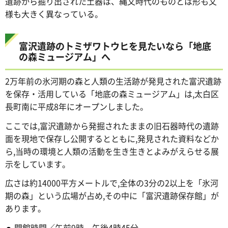
遺跡から掘り出された土器は、縄文時代のものとは形も文
様も大きく異なっている。
富沢遺跡のトミザワトウヒを見たいなら「地底
の森ミュージアム」へ
2万年前の氷河期の森と人類の生活跡が発見された富沢遺跡
を保存・活用している「地底の森ミュージアム」は,太白区
長町南に平成8年にオープンしました。
ここでは,富沢遺跡から発掘されたままの旧石器時代の遺跡
面を現地で保存し公開するとともに,発見された資料などか
ら,当時の環境と人類の活動を生き生きとよみがえらせる展
示をしています。
広さは約14000平方メートルで,全体の3分の2以上を「氷河
期の森」という広場が占め,その中に「富沢遺跡保存館」が
あります。
開館時間／午前9時～午後4時45分