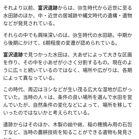
それより以前、
富沢遺跡
からは、弥生時代から近世に至る
水田跡のほか、中・近世の居城跡や縄文時代の遺構・遺物
などが発見されている。
それらの中でも興味深いのは、弥生時代の水田跡。中期か
ら後期にかけて、6期程度の変遷が認められている。
富沢遺跡
で見つかった水田は、大あぜによって大きな区画
を作り、その中を小あぜが小さく分割するもの。現在のよ
うに広々と続いているのではなく、場所や広がりは、各期
によって異なっている。
この時代、周辺はヨシなどが生い茂る広大な湿地が広がっ
ていた。当時の人々は、条件の良い場所を選んで水田を営
んでいたが、自然条件の変化などによって、場所を移して
いったのではないかと考えられている。
遺跡からはそのほか、木製の鋤や鍬、稲の穂摘み用の石包
丁など、当時の農耕技術を知ることができる遺物も発見さ