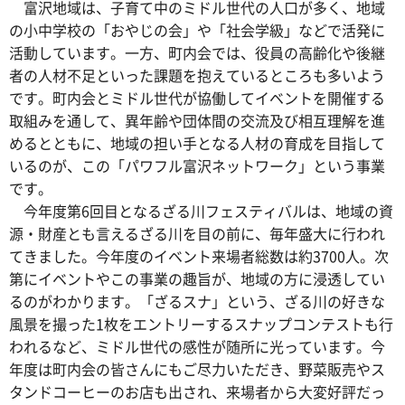
富沢地域は、子育て中のミドル世代の人口が多く、地域
の小中学校の「おやじの会」や「社会学級」などで活発に
活動しています。一方、町内会では、役員の高齢化や後継
者の人材不足といった課題を抱えているところも多いよう
です。町内会とミドル世代が協働してイベントを開催する
取組みを通して、異年齢や団体間の交流及び相互理解を進
めるとともに、地域の担い手となる人材の育成を目指して
いるのが、この「パワフル富沢ネットワーク」という事業
です。
今年度第6回目となるざる川フェスティバルは、地域の資
源・財産とも言えるざる川を目の前に、毎年盛大に行われ
てきました。今年度のイベント来場者総数は約3700人。次
第にイベントやこの事業の趣旨が、地域の方に浸透してい
るのがわかります。「ざるスナ」という、ざる川の好きな
風景を撮った1枚をエントリーするスナップコンテストも行
われるなど、ミドル世代の感性が随所に光っています。今
年度は町内会の皆さんにもご尽力いただき、野菜販売やス
タンドコーヒーのお店も出され、来場者から大変好評だっ