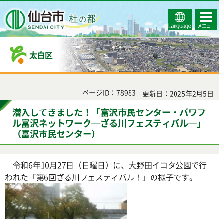
Select
コンテ
仙台市
Language
ンツメ
ニュー
太白区
ページID：78983
更新日：2025年2月5日
潜入してきました！「富沢市民センター・パワフ
ル富沢ネットワーク─ざる川フェスティバル─」
（富沢市民センター）
令和6年10月27日（日曜日）に、大野田イコタ公園で行
われた「第6回ざる川フェスティバル！」の様子です。