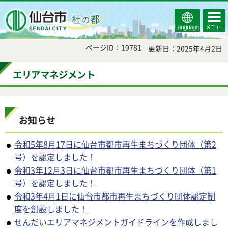
Select
コンテ
仙台市
Language
ンツメ
ニュー
ページID：19781
更新日：2025年4月2日
エリアマネジメント
お知らせ
令和5年8月17日に仙台市都市再生まちづくり団体（第2
号）を認定しました！
令和3年12月3日に仙台市都市再生まちづくり団体（第1
号）を認定しました！
令和3年4月1日に仙台市都市再生まちづくり団体認定制
度を創設しました！
せんだいエリアマネジメントガイドラインを作成しまし