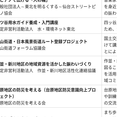
般社団法人～東北を明るくする～仙台ストリートピ
を身近
ノ協会
の賑わ
ツ谷用水ガイド養成・入門講座
四ッ谷
定非営利活動法人 水・環境ネット東北
ため、
国土交
山街道・日本風景街道ルート登録プロジェクト
けて講
山街道フォーラム協議会
とによ
作並・
並・新川地区の地域資源を活かした賑わいづくり
図るこ
定非営利活動法人 作並・新川地区活性化連絡協議
を活用
域コミ
原地区の防災を考える（台原地区防災意識向上プロ
台原地
ェクト）
や訓練
原地区の防災を考える会
の交流
まち歩