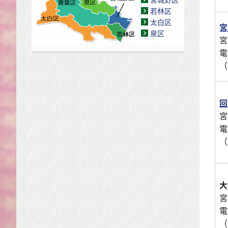
若林区
太白区
宮
泉区
宮
電
（
回
宮
電
（
大
宮
電
（