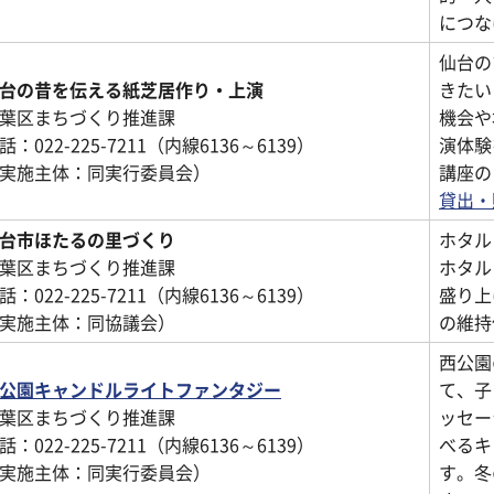
につな
仙台の
台の昔を伝える紙芝居作り・上演
きたい
葉区まちづくり推進課
機会や
話：022-225-7211（内線6136～6139）
演体験
実施主体：同実行委員会）
講座の
貸出・
台市ほたるの里づくり
ホタル
葉区まちづくり推進課
ホタル
話：022-225-7211（内線6136～6139）
盛り上
実施主体：同協議会）
の維持
西公園
公園キャンドルライトファンタジー
て、子
葉区まちづくり推進課
ッセー
話：022-225-7211（内線6136～6139）
べるキ
実施主体：同実行委員会）
す。冬