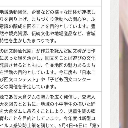
地域活動団体、企業などの様々な団体が連携し
りを創り上げ、まちづくり活動への関心や、ふ
意識の醸成を図ることを目的としています。豊
然や観光資源、伝統文化や地場産品など、宮城
特性を生かしたまつりです。
の廻文師仙代庵」が作並を詠んだ回文碑が旧作
にあった縁を活かし、回文をことば遊びの文化
発展させるとともに、作並地区の魅力あるまち
を活動の目的としています。今年度も「日本こ
び回文コンテスト」や「子ども回文コンクー
どの開催を予定しています。
源である大倉ダムの魅力を広く発信し、交流人
大を図るとともに、地域の小中学生の描いた鯉
を大倉ダムに吊るすことにより、児童生徒の郷
育むことを目的としています。今年度は新型コ
イルス感染防止策を講じて、5月4日~6日に「第5