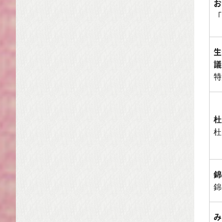
お
「
生
議
特
杜
杜
錦
錦
み