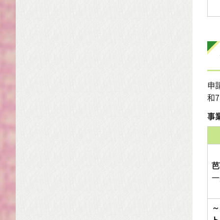
申
和
事
芭
一
～
ト