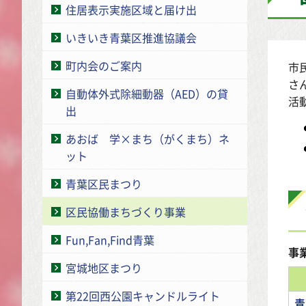
住居表示実施区域と届け出
いきいき青葉区推進協議会
町内会のご案内
市
さ
自動体外式除細動器（AED）の貸
活
出
あおば 学×まち（がくまち）ネ
ット
青葉区民まつり
区民協働まちづくり事業
Fun,Fan,Find青葉
事
宮城地区まつり
第22回西公園キャンドルライト
青