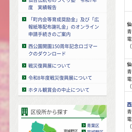
度 実績報告
「町内会等育成奨励金」及び「広
仙
報紙等配布謝礼金」のオンライン
青
申請手続きのご案内
電
（
西公園開園150周年記念ロゴマー
クのダウンロード
仙
戦災復興展について
青
令和8年度戦災復興展について
電
（
ホタル観賞会の中止について
西
青
区役所から探す
電
青葉区
（
宮城野区