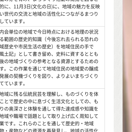
的に、11月3日(文化の日)に、地域の魅力を反映
い世代の交流と地域の活性化につながるまつり
しています。
内会単位の地域で今日時点における地理の状況
る範囲の歴史的知識（今後忘れ去られる恐れの
域歴史や市民生活の歴史）を地域住民の手で
風土記」として書き留め、史料に資するととも
後の地域づくりの参考となる資源とするための
す。この作業を通じて地域住民の地域愛の醸成
発展の契機づくりを図り、よりよいまちづくり
てています。
地域に残る伝統民芸を理解し、ものづくりを体
ことで歴史の中に息づく生活文化としての、も
りの奥深さと体験を通して得た達成感や知識を
地域や職場で話題として取り上げ広く周知して
業です。これらのことを通して歴史的・地域
物・産物などの資源を再発見し、地域の活性化