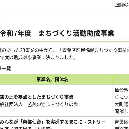
回鯉の
令和7年度 まちづくり活動助成事業
請のあった23事業の中から、「青葉区区民協働まちづくり事業
7年度の助成対象事業に決まりました。
業一覧
事業名／団体名
仙台駅
蕉の辻を基点としたまちづくり事業
りにつ
般社団法人 芭蕉の辻まちづくりの会
大町通
開催し
みんなが「楽都仙台」を実感するまちに～ストリー
青葉区
ピアノで広げる「人の輪」
音楽家