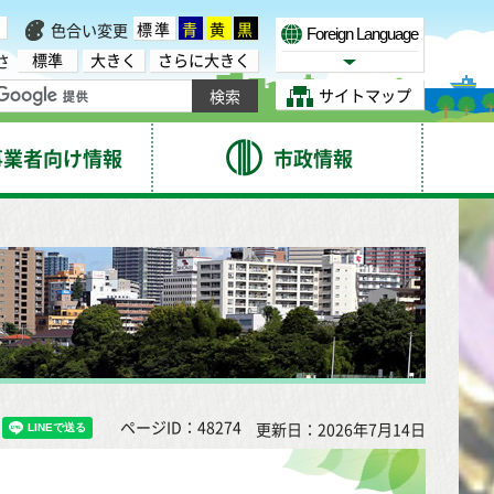
標準
青
黄
黒
色合い変更
Foreign Language
標準
大きく
さらに大きく
さ
Select Language
サイトマップ
事業者向け情報
市政情報
ページID：48274
更新日：2026年7月14日