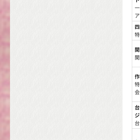
一
ア
四
特
関
関
作
特
会
台
ジ
台