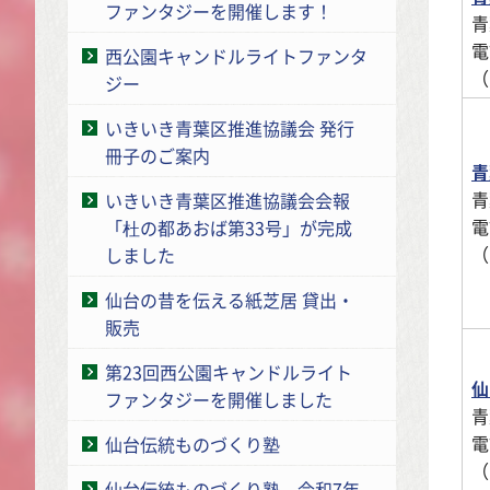
ファンタジーを開催します！
青
電
西公園キャンドルライトファンタ
（
ジー
いきいき青葉区推進協議会 発行
冊子のご案内
青
青
いきいき青葉区推進協議会会報
電
「杜の都あおば第33号」が完成
（
しました
仙台の昔を伝える紙芝居 貸出・
販売
第23回西公園キャンドルライト
仙
ファンタジーを開催しました
青
電
仙台伝統ものづくり塾
（
仙台伝統ものづくり塾 令和7年