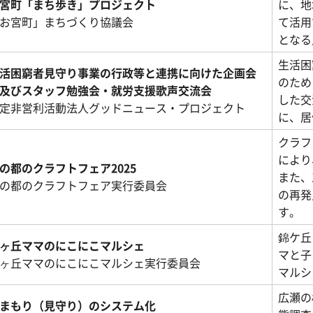
宮町「まち歩き」プロジェクト
に、地
お宮町」まちづくり協議会
て活用
となる
生活困
活困窮者見守り事業の行政等と連携に向けた企画会
のため
及びスタッフ勉強会・就労支援歌声交流会
した交
定非営利活動法人グッドニュース・プロジェクト
に、居
クラフ
により
の都のクラフトフェア2025
また、
の都のクラフトフェア実行委員会
の再発
す。
錦ケ丘
ヶ丘ママのにこにこマルシェ
マと子
ヶ丘ママのにこにこマルシェ実行委員会
マルシ
広瀬の
まもり（見守り）のシステム化