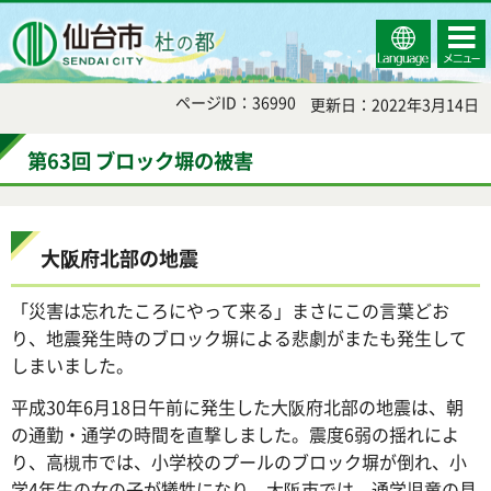
Select
コンテ
仙台市
Language
ンツメ
ニュー
ページID：36990
更新日：2022年3月14日
第63回 ブロック塀の被害
大阪府北部の地震
「災害は忘れたころにやって来る」まさにこの言葉どお
り、地震発生時のブロック塀による悲劇がまたも発生して
しまいました。
平成30年6月18日午前に発生した大阪府北部の地震は、朝
の通勤・通学の時間を直撃しました。震度6弱の揺れによ
り、高槻市では、小学校のプールのブロック塀が倒れ、小
学4年生の女の子が犠牲になり、大阪市では、通学児童の見