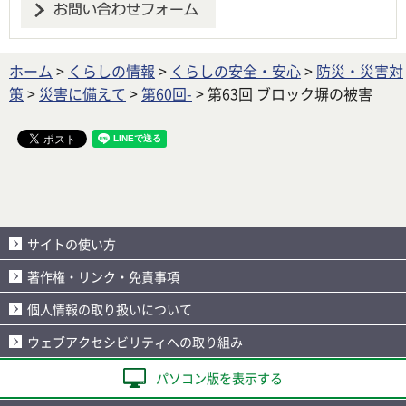
ホーム
>
くらしの情報
>
くらしの安全・安心
>
防災・災害対
策
>
災害に備えて
>
第60回-
> 第63回 ブロック塀の被害
サイトの使い方
著作権・リンク・免責事項
個人情報の取り扱いについて
ウェブアクセシビリティへの取り組み
パソコン版を表示する