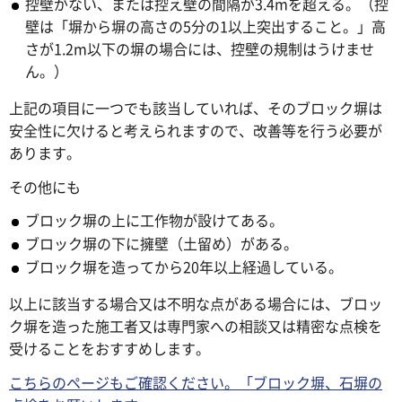
控壁がない、または控え壁の間隔が3.4mを超える。（控
壁は「塀から塀の高さの5分の1以上突出すること。」高
さが1.2m以下の塀の場合には、控壁の規制はうけませ
ん。）
上記の項目に一つでも該当していれば、そのブロック塀は
安全性に欠けると考えられますので、改善等を行う必要が
あります。
その他にも
ブロック塀の上に工作物が設けてある。
ブロック塀の下に擁壁（土留め）がある。
ブロック塀を造ってから20年以上経過している。
以上に該当する場合又は不明な点がある場合には、ブロッ
ク塀を造った施工者又は専門家への相談又は精密な点検を
受けることをおすすめします。
こちらのページもご確認ください。「ブロック塀、石塀の