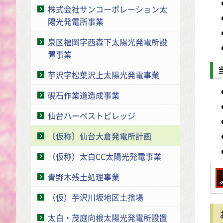
株式会社サンコーポレーション太
陽光発電所事業
泉区福岡字西森下太陽光発電所設
置事業
芋沢字松葉沢上太陽光発電事業
硯石作業道造成事業
仙台ハーベストビレッジ
〔仮称〕仙台大倉発電所計画
（仮称）太白CC太陽光発電事業
青野木残土処理事業
（仮）芋沢川坂地区土捨場
太白・茂庭向根太陽光発電所設置