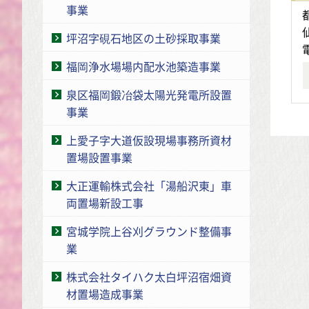
事業
坪沼字硯石地区の土砂採取事業
福岡浄水場場内配水池築造事業
泉区福岡鍛冶袋太陽光発電所設置
事業
上愛子字大道仮設現場事務所資材
置場設置事業
大正運輸株式会社「湯船沢東」車
両置場新設工事
宮城学院上谷刈グラウンド整備事
業
株式会社タイハク太白坪沼宿畑資
材置場造成事業