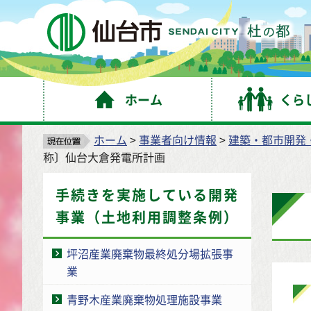
仙
ホーム
くら
ホーム
>
事業者向け情報
>
建築・都市開発
称〕仙台大倉発電所計画
手続きを実施している開発
事業（土地利用調整条例）
坪沼産業廃棄物最終処分場拡張事
業
青野木産業廃棄物処理施設事業