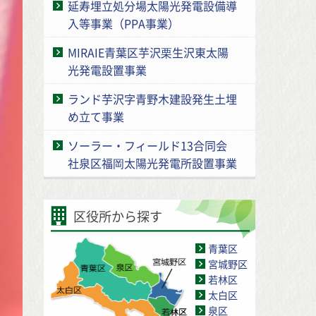
延寿埋立処分場太陽光発電設備導
入等事業（PPA事業）
MIRAIE青葉区芋沢栗生沢東太陽
光発電設置事業
ランド芋沢字青野木建設発生土埋
め立て事業
ソーラー・フィールド13合同会
社泉区福岡太陽光発電所設置事業
区役所から探す
青葉区
宮城野区
若林区
太白区
泉区