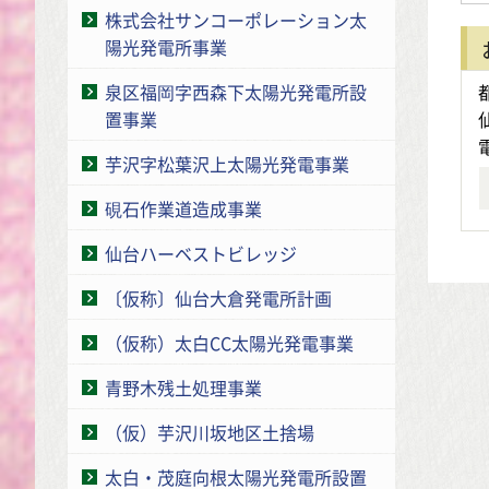
株式会社サンコーポレーション太
陽光発電所事業
泉区福岡字西森下太陽光発電所設
置事業
芋沢字松葉沢上太陽光発電事業
硯石作業道造成事業
仙台ハーベストビレッジ
〔仮称〕仙台大倉発電所計画
（仮称）太白CC太陽光発電事業
青野木残土処理事業
（仮）芋沢川坂地区土捨場
太白・茂庭向根太陽光発電所設置