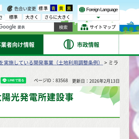
標準
青
黄
黒
色合い変更
Foreign Language
標準
大きく
さらに大きく
さ
Select Language
サイトマップ
事業者向け情報
市政情報
を実施している開発事業（土地利用調整条例）
> ミラ
ページID：83568
更新日：2026年2月13日
太陽光発電所建設事