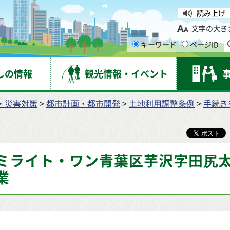
台市
読み上げ
文字の大き
キーワード
ページID
しの情報
観光情報・イベント
・災害対策
>
都市計画・都市開発
>
土地利用調整条例
>
手続き
ミライト・ワン青葉区芋沢字田尻
業