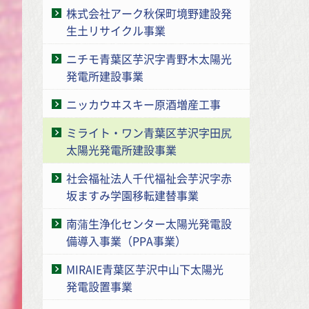
株式会社アーク秋保町境野建設発
生土リサイクル事業
ニチモ青葉区芋沢字青野木太陽光
発電所建設事業
ニッカウヰスキー原酒増産工事
ミライト・ワン青葉区芋沢字田尻
太陽光発電所建設事業
社会福祉法人千代福祉会芋沢字赤
坂ますみ学園移転建替事業
南蒲生浄化センター太陽光発電設
備導入事業（PPA事業）
MIRAIE青葉区芋沢中山下太陽光
発電設置事業