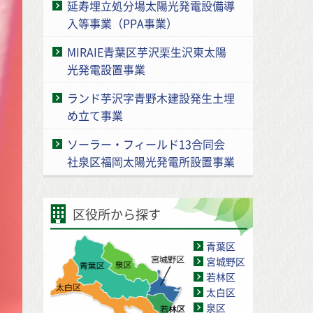
延寿埋立処分場太陽光発電設備導
入等事業（PPA事業）
MIRAIE青葉区芋沢栗生沢東太陽
光発電設置事業
ランド芋沢字青野木建設発生土埋
め立て事業
ソーラー・フィールド13合同会
社泉区福岡太陽光発電所設置事業
区役所から探す
青葉区
宮城野区
若林区
太白区
泉区