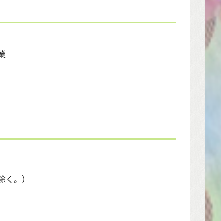
業
除く。）