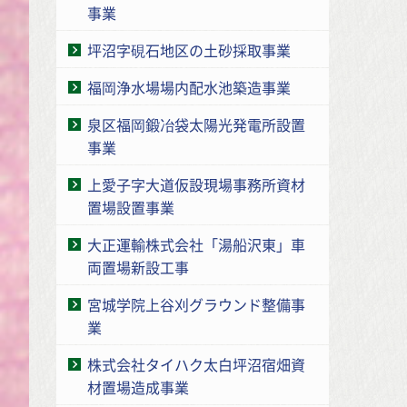
事業
坪沼字硯石地区の土砂採取事業
福岡浄水場場内配水池築造事業
泉区福岡鍛冶袋太陽光発電所設置
事業
上愛子字大道仮設現場事務所資材
置場設置事業
大正運輸株式会社「湯船沢東」車
両置場新設工事
宮城学院上谷刈グラウンド整備事
業
株式会社タイハク太白坪沼宿畑資
材置場造成事業