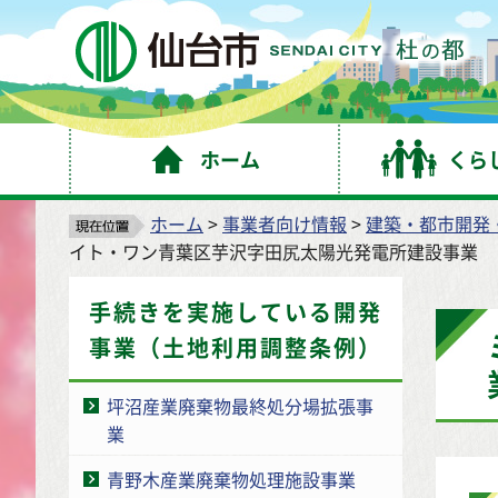
仙
ホーム
くら
ホーム
>
事業者向け情報
>
建築・都市開発
イト・ワン青葉区芋沢字田尻太陽光発電所建設事業
手続きを実施している開発
事業（土地利用調整条例）
坪沼産業廃棄物最終処分場拡張事
業
青野木産業廃棄物処理施設事業