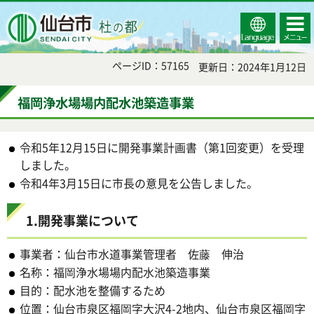
Select
コンテ
仙台市
Language
ンツメ
ニュー
ページID：57165
更新日：2024年1月12日
福岡浄水場場内配水池築造事業
令和5年12月15日に開発事業計画書（第1回変更）を受理
しました。
令和4年3月15日に市長の意見を公告しました。
1.開発事業について
事業者：仙台市水道事業管理者 佐藤 伸治
名称：福岡浄水場場内配水池築造事業
目的：配水池を整備するため
位置：仙台市泉区福岡字大沢4-2地内、仙台市泉区福岡字