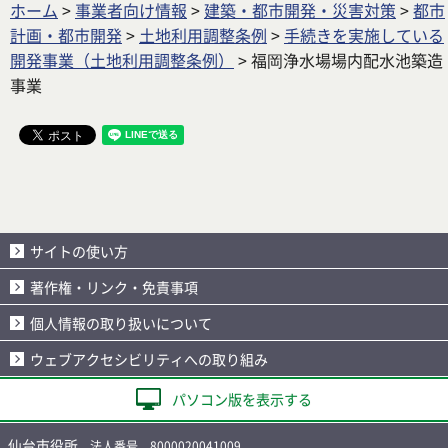
ホーム
>
事業者向け情報
>
建築・都市開発・災害対策
>
都市
計画・都市開発
>
土地利用調整条例
>
手続きを実施している
開発事業（土地利用調整条例）
> 福岡浄水場場内配水池築造
事業
サイトの使い方
著作権・リンク・免責事項
個人情報の取り扱いについて
ウェブアクセシビリティへの取り組み
パソコン版を表示する
仙台市役所
法人番号 8000020041009