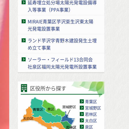
延寿埋立処分場太陽光発電設備導
入等事業（PPA事業）
MIRAIE青葉区芋沢栗生沢東太陽
光発電設置事業
ランド芋沢字青野木建設発生土埋
め立て事業
ソーラー・フィールド13合同会
社泉区福岡太陽光発電所設置事業
区役所から探す
青葉区
宮城野区
若林区
太白区
泉区