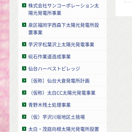
株式会社サンコーポレーション太
陽光発電所事業
泉区福岡字西森下太陽光発電所設
置事業
芋沢字松葉沢上太陽光発電事業
硯石作業道造成事業
仙台ハーベストビレッジ
〔仮称〕仙台大倉発電所計画
（仮称）太白CC太陽光発電事業
青野木残土処理事業
（仮）芋沢川坂地区土捨場
太白・茂庭向根太陽光発電所設置