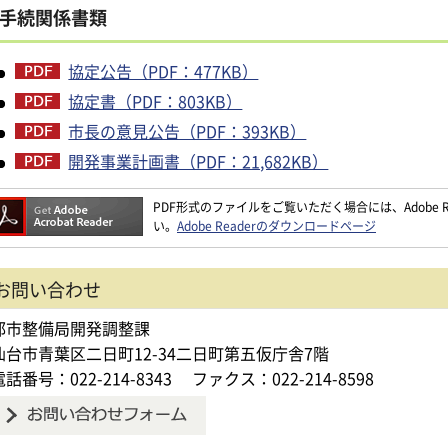
手続関係書類
協定公告（PDF：477KB）
協定書（PDF：803KB）
市長の意見公告（PDF：393KB）
開発事業計画書（PDF：21,682KB）
PDF形式のファイルをご覧いただく場合には、Adobe Re
い。
Adobe Readerのダウンロードページ
お問い合わせ
都市整備局開発調整課
仙台市青葉区二日町12-34二日町第五仮庁舎7階
電話番号：022-214-8343
ファクス：022-214-8598