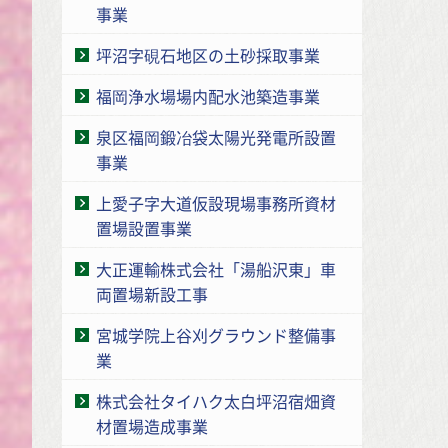
事業
坪沼字硯石地区の土砂採取事業
福岡浄水場場内配水池築造事業
泉区福岡鍛冶袋太陽光発電所設置
事業
上愛子字大道仮設現場事務所資材
置場設置事業
大正運輸株式会社「湯船沢東」車
両置場新設工事
宮城学院上谷刈グラウンド整備事
業
株式会社タイハク太白坪沼宿畑資
材置場造成事業