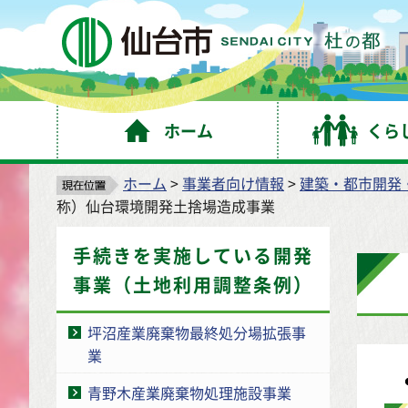
仙
ホーム
くら
ホーム
>
事業者向け情報
>
建築・都市開発
称）仙台環境開発土捨場造成事業
手続きを実施している開発
事業（土地利用調整条例）
坪沼産業廃棄物最終処分場拡張事
業
青野木産業廃棄物処理施設事業