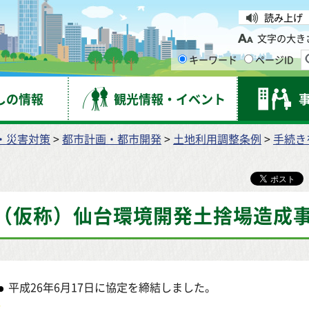
台市
読み上げ
文字の大き
キーワード
ページID
しの情報
観光情報・イベント
・災害対策
>
都市計画・都市開発
>
土地利用調整条例
>
手続き
（仮称）仙台環境開発土捨場造成
平成26年6月17日に協定を締結しました。