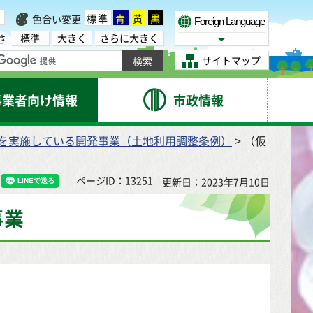
標準
青
黄
黒
色合い変更
Foreign Language
標準
大きく
さらに大きく
さ
Select Language
サイトマップ
事業者向け情報
市政情報
を実施している開発事業（土地利用調整条例）
> （仮
ページID：13251
更新日：2023年7月10日
事業