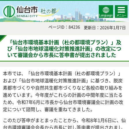
Select
コンテ
仙台市
Language
ンツメ
ニュー
ページID：84236
更新日：2026年1月7日
「仙台市環境基本計画（杜の都環境プラン）」及
び「仙台市地球温暖化対策推進計画」の改定につ
いて審議会から市長に答申書が提出されました
本市では、「仙台市環境基本計画（杜の都環境プラン）」
および「仙台市地球温暖化対策推進計画」に基づき、脱炭
素都市づくりや自然共生都市づくりなど各般の取り組みを
進めています。今年度がこれらの計画の中間年度に当たる
ため、令和7年6月に市長から仙台市環境審議会に計画の改
定について諮問し、審議を重ねてきました。
このたび答申がまとまったことから、令和8年1月6日に、仙
台市環境審議会会長から市長に対し答申書が提出されまし