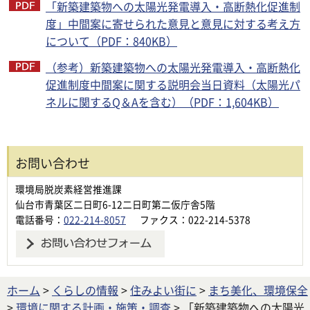
「新築建築物への太陽光発電導入・高断熱化促進制
度」中間案に寄せられた意見と意見に対する考え方
について（PDF：840KB）
（参考）新築建築物への太陽光発電導入・高断熱化
促進制度中間案に関する説明会当日資料（太陽光パ
ネルに関するQ＆Aを含む）（PDF：1,604KB）
お問い合わせ
環境局脱炭素経営推進課
仙台市青葉区二日町6-12二日町第二仮庁舎5階
電話番号：
022-214-8057
ファクス：022-214-5378
ホーム
>
くらしの情報
>
住みよい街に
>
まち美化、環境保全
>
環境に関する計画・施策・調査
> 「新築建築物への太陽光