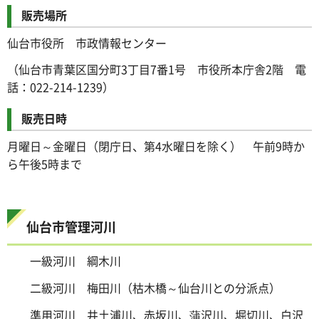
販売場所
仙台市役所 市政情報センター
（仙台市青葉区国分町3丁目7番1号 市役所本庁舎2階 電
話：022-214-1239）
販売日時
月曜日～金曜日（閉庁日、第4水曜日を除く） 午前9時か
ら午後5時まで
仙台市管理河川
一級河川 綱木川
二級河川 梅田川（枯木橋～仙台川との分派点）
準用河川 井土浦川、赤坂川、蒲沢川、堀切川、白沢