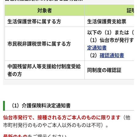
対象者
証明
生活保護世帯に属する方
生活保護費支給票
以下の（1）または（
（1）仙台市が発行す
市民税非課税世帯に属する方
定通知書
（2）
確認通知書
中国残留邦人等支援給付制度受給
同制度の確認証
者の方
（1）介護保険料決定通知書
仙台市発行で、接種される方ご本人のものに限ります
（他
市町村発行のものやご本人以外のものは不可）。
最新のもの
をご提示ください。