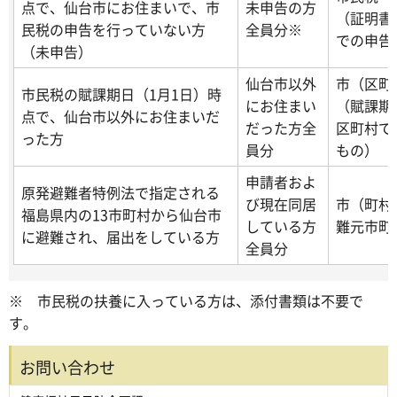
点で、仙台市にお住まいで、市
未申告の方
（証明書
民税の申告を行っていない方
全員分※
での申告
（未申告）
仙台市以外
市（区町
市民税の賦課期日（1月1日）時
にお住まい
（賦課期
点で、仙台市以外にお住まいだ
だった方全
区町村で
った方
員分
もの）
申請者およ
原発避難者特例法で指定される
び現在同居
市（町村
福島県内の13市町村から仙台市
している方
難元市町
に避難され、届出をしている方
全員分
※ 市民税の扶養に入っている方は、添付書類は不要で
す。
お問い合わせ