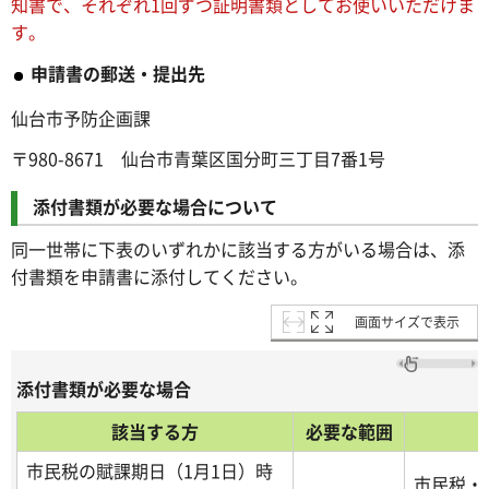
知書で、それぞれ1回ずつ証明書類としてお使いいただけま
す。
申請書の郵送・提出先
仙台市予防企画課
〒980-8671 仙台市青葉区国分町三丁目7番1号
添付書類が必要な場合について
同一世帯に下表のいずれかに該当する方がいる場合は、添
付書類を申請書に添付してください。
画面サイズで表示
添付書類が必要な場合
該当する方
必要な範囲
市民税の賦課期日（1月1日）時
市民税・