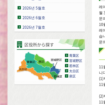
레이
2026년 5월호
월 
2026년 6월호
문의
10
2026년 7월호
레이
습니
문의
区役所から探す
青葉区
宮城野区
若林区
11
太白区
니다
泉区
(1
1
(2
11