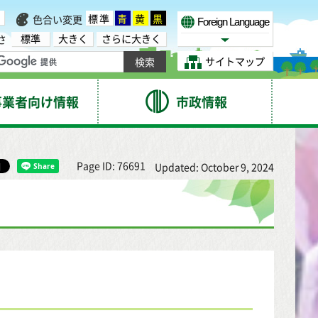
標準
青
黄
黒
色合い変更
Foreign Language
標準
大きく
さらに大きく
さ
Select Language
サイトマップ
事業者向け情報
市政情報
Page ID: 76691
Updated: October 9, 2024