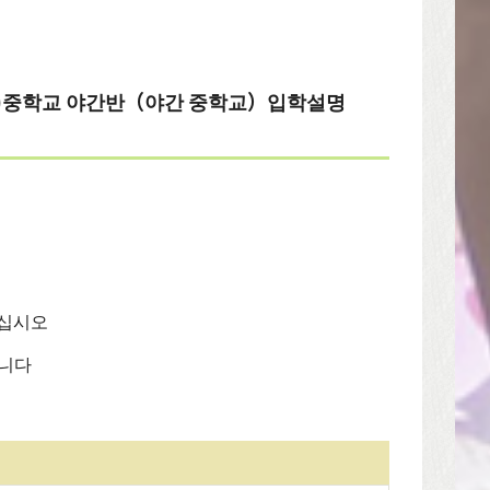
泉)중학교 야간반（야간 중학교）입학설명
주십시오
습니다