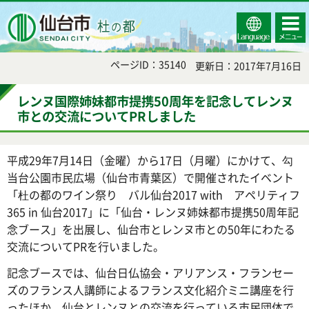
Select
コンテ
仙台市
Language
ンツメ
ニュー
ページID：35140
更新日：2017年7月16日
レンヌ国際姉妹都市提携50周年を記念してレンヌ
市との交流についてPRしました
平成29年7月14日（金曜）から17日（月曜）にかけて、勾
当台公園市民広場（仙台市青葉区）で開催されたイベント
「杜の都のワイン祭り バル仙台2017 with アペリティフ
365 in 仙台2017」に「仙台・レンヌ姉妹都市提携50周年記
念ブース」を出展し、仙台市とレンヌ市との50年にわたる
交流についてPRを行いました。
記念ブースでは、仙台日仏協会・アリアンス・フランセー
ズのフランス人講師によるフランス文化紹介ミニ講座を行
ったほか、仙台とレンヌとの交流を行っている市民団体で