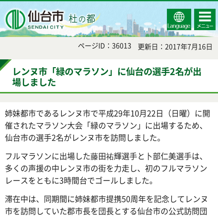
Select
コンテ
仙台市
Language
ンツメ
ニュー
ページID：36013
更新日：2017年7月16日
レンヌ市「緑のマラソン」に仙台の選手2名が出
場しました
姉妹都市であるレンヌ市で平成29年10月22日（日曜）に開
催されたマラソン大会「緑のマラソン」に出場するため、
仙台市の選手2名がレンヌ市を訪問しました。
フルマラソンに出場した藤田祐輝選手と卜部仁美選手は、
多くの声援の中レンヌ市の街を力走し、初のフルマラソン
レースをともに3時間台でゴールしました。
滞在中は、同期間に姉妹都市提携50周年を記念してレンヌ
市を訪問していた郡市長を団長とする仙台市の公式訪問団