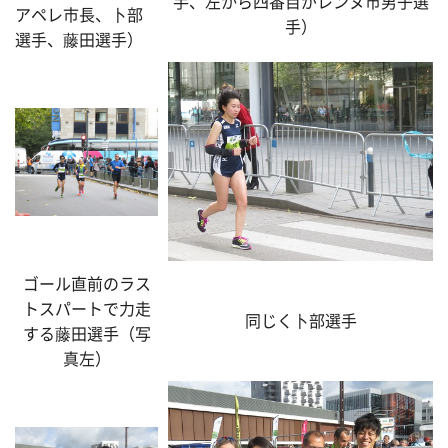
手、左から四番目がレンヌ市男子選
アペレ市長、卜部
手）
選手、藤田選手）
ゴール直前のラス
トスパートで力走
同じく卜部選手
する藤田選手（写
真左）