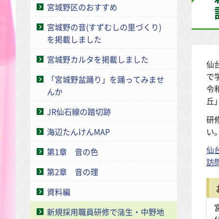
宮城野区のおすすめ
宮城野の音(すずむしの里づくり)
を掲載しました
宮城野カルタを掲載しました
仙
で
「宮城野盆踊り」を踊ってみませ
令
んか
丘
JR仙石線の踏切跡
研
い
海辺たんけんMAP
仙
第1章 音の色
訪
第2章 音の理
資料編
新規採用職員研修で蒲生・中野地