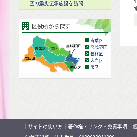
区の震災伝承施設を訪問
区役所から探す
青葉区
宮城野区
若林区
太白区
泉区
サイトの使い方
著作権・リンク・免責事項
仙台市役所
法人番号 8000020041009