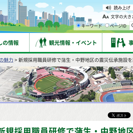
台市
読み上げ
文字の大き
キーワード
ページID
しの情報
観光情報・イベント
の魅力
> 新規採用職員研修で蒲生・中野地区の震災伝承施設を
新規採用職員研修で蒲生・中野地