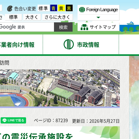
標準
青
黄
黒
色合い変更
Foreign Language
標準
大きく
さらに大きく
さ
Select Language
サイトマップ
事業者向け情報
市政情報
訪問
ページID：87239
更新日：2026年5月27日
区の震災伝承施設を