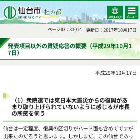
Select
コンテ
仙台市
Language
ンツメ
ニュー
ページID：33014
更新日：2017年10月17日
発表項目以外の質疑応答の概要（平成29年10月1
7日）
平成29年10月17日
（1）衆院選では東日本大震災からの復興があ
まり取り上げられていないように感じるが市長
の所感を伺う
仙台は一定程度、復興の区切りがハード面も含めてですが
出来たのだろうと思います。しかしまだ、この仙台であっ