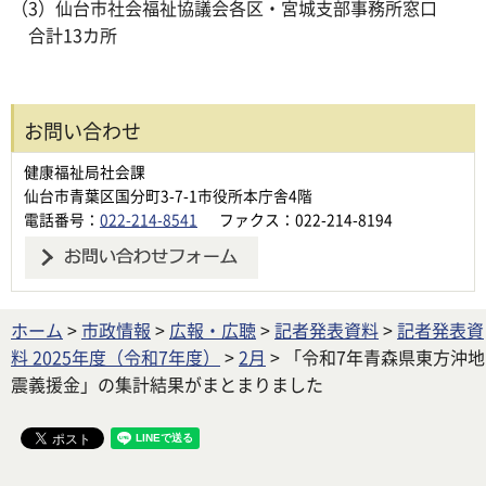
（3）仙台市社会福祉協議会各区・宮城支部事務所窓口
合計13カ所
お問い合わせ
健康福祉局社会課
仙台市青葉区国分町3-7-1市役所本庁舎4階
電話番号：
022-214-8541
ファクス：022-214-8194
ホーム
>
市政情報
>
広報・広聴
>
記者発表資料
>
記者発表資
料 2025年度（令和7年度）
>
2月
> 「令和7年青森県東方沖地
震義援金」の集計結果がまとまりました