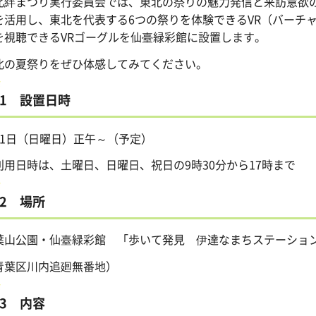
北絆まつり実行委員会では、東北の祭りの魅力発信と来訪意欲
を活用し、東北を代表する6つの祭りを体験できるVR（バーチ
を視聴できるVRゴーグルを仙臺緑彩館に設置します。
北の夏祭りをぜひ体感してみてください。
1 設置日時
月1日（日曜日）正午～（予定）
利用日時は、土曜日、日曜日、祝日の9時30分から17時まで
2 場所
葉山公園・仙臺緑彩館 「歩いて発見 伊達なまちステーショ
青葉区川内追廻無番地）
3 内容