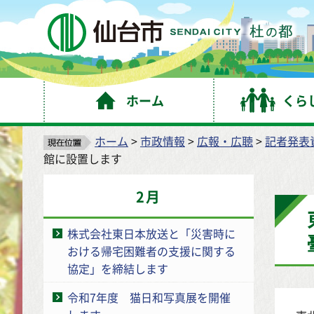
仙
ホーム
くら
ホーム
>
市政情報
>
広報・広聴
>
記者発表
館に設置します
2月
株式会社東日本放送と「災害時に
おける帰宅困難者の支援に関する
協定」を締結します
令和7年度 猫日和写真展を開催