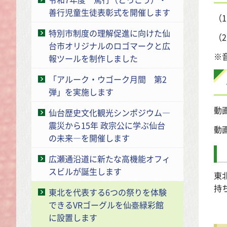
善行児童生徒表彰式を開催します
（
特別市制度の理解促進に向けた仙
（
台市オリジナルのロゴマークと広
※
報ツールを制作しました
「アルーク・ウゴーク月間 第2
弾」を実施します
動
仙台歴史文化観光シンポジウム―
震災から15年 政宗公に学ぶ仙台
動
の未来―を開催します
広瀬通沿道に新たな高機能オフィ
スビルが誕生します
東
持
東北を代表する6つの祭りを体験
できるVRゴーグルを仙臺緑彩館
に設置します