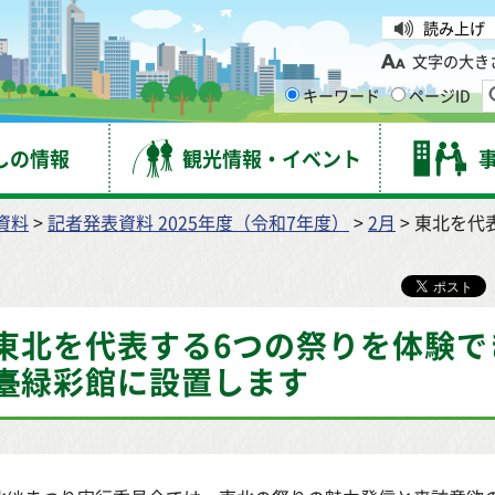
台市
読み上げ
文字の大き
キーワード
ページID
しの情報
観光情報・イベント
資料
>
記者発表資料 2025年度（令和7年度）
>
2月
> 東北を代
東北を代表する6つの祭りを体験で
臺緑彩館に設置します