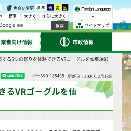
標準
青
黄
黒
色合い変更
Foreign Language
標準
大きく
さらに大きく
さ
Select Language
サイトマップ
事業者向け情報
市政情報
表する6つの祭りを体験できるVRゴーグルを仙臺緑彩
ページID：85498
更新日：2026年2月18日
きるVRゴーグルを仙