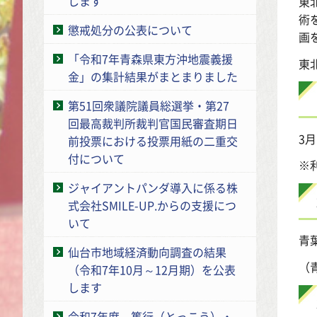
します
東
術
懲戒処分の公表について
画
「令和7年青森県東方沖地震義援
東
金」の集計結果がまとまりました
第51回衆議院議員総選挙・第27
回最高裁判所裁判官国民審査期日
3
前投票における投票用紙の二重交
付について
※
ジャイアントパンダ導入に係る株
式会社SMILE-UP.からの支援につ
いて
青
仙台市地域経済動向調査の結果
（
（令和7年10月～12月期）を公表
します
令和7年度 篤行（とっこう）・