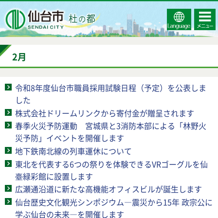
Select
コンテ
仙台市
Language
ンツメ
ニュー
2月
令和8年度仙台市職員採用試験日程（予定）を公表しま
した
株式会社ドリームリンクから寄付金が贈呈されます
春季火災予防運動 宮城県と3消防本部による「林野火
災予防」イベントを開催します
地下鉄南北線の列車運休について
東北を代表する6つの祭りを体験できるVRゴーグルを仙
臺緑彩館に設置します
広瀬通沿道に新たな高機能オフィスビルが誕生します
仙台歴史文化観光シンポジウム―震災から15年 政宗公に
学ぶ仙台の未来―を開催します