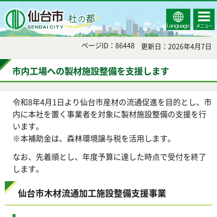
Select
コンテ
仙台市
Language
ンツメ
ニュー
ページID：86448
更新日：2026年4月7日
市内工場への製材施設整備を支援します
令和8年4月1日より仙台市産材の流通促進を目的とし、市
内に本社を置く事業者を対象に製材施設整備の支援を行
います。
※本補助金は、森林環境譲与税を活用します。
なお、先着順とし、年度予算に達した時点で受付を終了
します。
仙台市木材流通加工施設整備支援事業