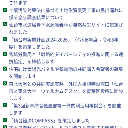
されます
土壌汚染対策法に基づく土地形質変更工事の届出漏れに
係る全庁調査結果について
仙台市水道局青下水源涵養林が自然共生サイトに認定さ
れました
「仙台市実施計画2024-2026」（令和6年度～令和8年
度）を策定しました
宮城労働局と「戦略的ダイバーシティの推進に関する連
携協定」を締結します
住宅向け太陽光パネルや蓄電池の共同購入希望者の募集
を開始します
東北大学との共同実証実験 外国人相談特設窓口「仙台
市×東北大学 ウェルカムデスク」を青葉区役所に開設
します
「第3回新本庁舎低層部等一体的利活用検討会」を開催
します
「仙台経済COMPASS」を策定しました
下水道デザインマンホールコンテスト表彰式の開催およ