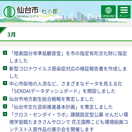
Select
コンテ
仙台市
Language
ンツメ
ニュー
3月
「陸奥国分寺準胝観音堂」を市の指定有形文化財に指定
しました
新型コロナウイルス感染症対応の検証報告書を作成しま
した
中心市街地の人流など、さまざまなデータを見える化
「SENDAIデータダッシュボード」を開設しました
仙台市地方創生総合戦略を策定しました
「仙台市文化芸術推進基本計画」を策定しました
「クロス・センダイ・ラボ」課題設定型公募 せんだい環
境学習館たまきさんサロンで 花王国際こども環境絵画コ
ンテスト入賞作品の展示会を開催します