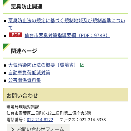
悪臭防止関連
悪臭防止法の規定に基づく規制地域及び規制基準につい
て
仙台市悪臭対策指導要綱（PDF：97KB）
関連ページ
大気汚染防止法の概要〔環境省〕
自動車負荷低減対策
公害関係資料集
お問い合わせ
環境局環境対策課
仙台市青葉区二日町6-12二日町第二仮庁舎5階
電話番号：
022-214-8222
ファクス：022-214-5378