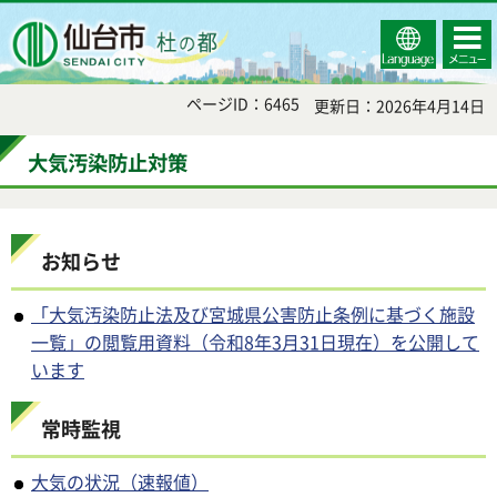
Select
コンテ
仙台市
Language
ンツメ
ニュー
ページID：6465
更新日：2026年4月14日
大気汚染防止対策
お知らせ
「大気汚染防止法及び宮城県公害防止条例に基づく施設
一覧」の閲覧用資料（令和8年3月31日現在）を公開して
います
常時監視
大気の状況（速報値）