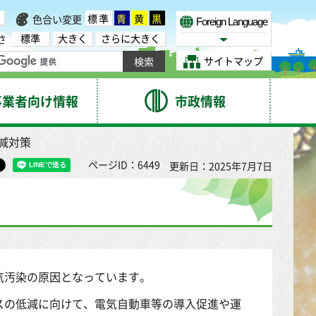
標準
青
黄
黒
色合い変更
Foreign Language
標準
大きく
さらに大きく
さ
Select Language
サイトマップ
事業者向け情報
市政情報
減対策
ページID：6449
更新日：2025年7月7日
気汚染の原因となっています。
スの低減に向けて、電気自動車等の導入促進や運