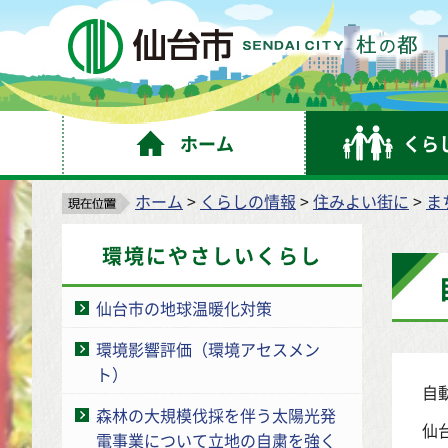
仙
ホーム
くら
ホーム
>
くらしの情報
>
住みよい街に
>
ま
環境にやさしいくらし
仙台市の地球温暖化対策
環境影響評価（環境アセスメン
ト）
自
森林の大規模伐採を伴う太陽光発
仙
電事業について立地の自粛を強く