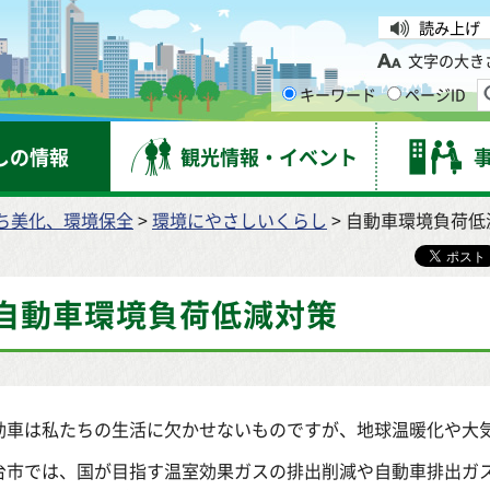
台市
読み上げ
文字の大き
キーワード
ページID
しの情報
観光情報・イベント
ち美化、環境保全
>
環境にやさしいくらし
> 自動車環境負荷低
自動車環境負荷低減対策
動車は私たちの生活に欠かせないものですが、地球温暖化や大
台市では、国が目指す温室効果ガスの排出削減や自動車排出ガ