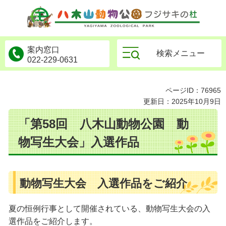
物公園フジサキの杜
案内窓口
検索メニュー
022-229-0631
ページID：76965
更新日：2025年10月9日
「第58回 八木山動物公園 動
物写生大会」入選作品
動物写生大会 入選作品をご紹介
夏の恒例行事として開催されている、動物写生大会の入
選作品をご紹介します。