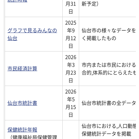
月31
新予定）
日
2025
グラフで見るみんなの
年9
仙台市の様々なデータを
仙台
月12
く掲載したもの
日
2026
年3
市内または市民における1
市民経済計算
月23
合的,体系的にとらえたも
日
2026
年5
仙台市統計書
仙台市統計書の全データ
月15
日
仙台市における,人口動
保健統計年報
保健統計データを掲載
（健康福祉局保健管理