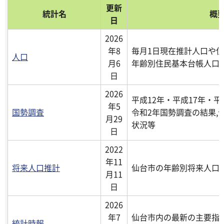
更新
統計名
概
日
2026
年8
毎月1日現在推計人口や住
人口
月6
年齢別住民基本台帳人口
日
2026
平成12年・平成17年・平
年5
国勢調査
令和2年国勢調査の結果,
月29
状況等
日
2022
年11
将来人口推計
仙台市の年齢別将来人口
月11
日
2026
年7
仙台市内の最新の主要指
統計時報