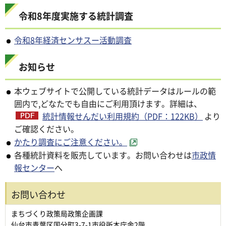
令和8年度実施する統計調査
令和8年経済センサスー活動調査
お知らせ
本ウェブサイトで公開している統計データはルールの範
囲内で,どなたでも自由にご利用頂けます。詳細は、
統計情報せんだい利用規約（PDF：122KB）
より
ご確認ください。
かたり調査にご注意ください。
各種統計資料を販売しています。お問い合わせは
市政情
報センター
へ
お問い合わせ
まちづくり政策局政策企画課
仙台市青葉区国分町3-7-1市役所本庁舎2階