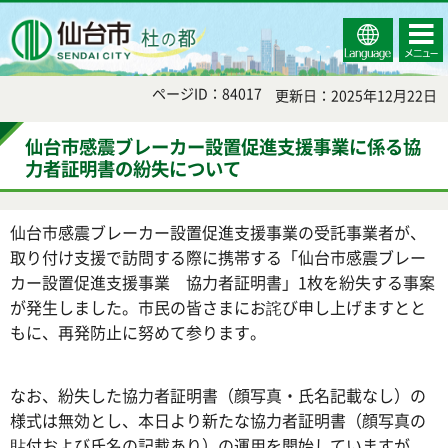
Select
コンテ
仙台市
Language
ンツメ
ニュー
ページID：84017
更新日：2025年12月22日
仙台市感震ブレーカー設置促進支援事業に係る協
力者証明書の紛失について
仙台市感震ブレーカー設置促進支援事業の受託事業者が、
取り付け支援で訪問する際に携帯する「仙台市感震ブレー
カー設置促進支援事業 協力者証明書」1枚を紛失する事案
が発生しました。市民の皆さまにお詫び申し上げますとと
もに、再発防止に努めて参ります。
なお、紛失した協力者証明書（顔写真・氏名記載なし）の
様式は無効とし、本日より新たな協力者証明書（顔写真の
貼付および氏名の記載あり）の運用を開始していますが、