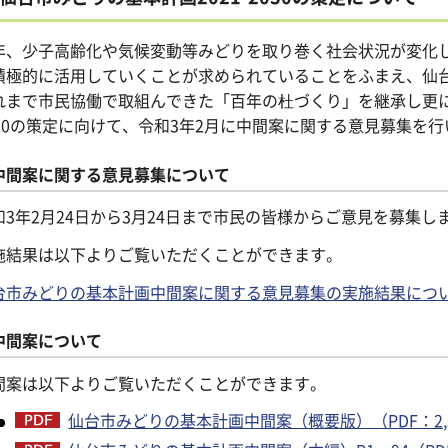
年、少子高齢化や気候変動等みどりを取り巻く社会状況が変化
積極的に活用していくことが求められていることをふまえ、仙
れまで市民協働で取組んできた「百年の杜づくり」を継承し更に
030の策定に向けて、令和3年2月に中間案に関する意見募集を
中間案に関する意見募集について
和3年2月24日から3月24日まで市民の皆様からご意見を募集し
施結果は以下よりご覧いただくことができます。
台市みどりの基本計画中間案に関する意見募集の実施結果につ
中間案について
間案は以下よりご覧いただくことができます。
仙台市みどりの基本計画中間案（概要版）（PDF：2,3