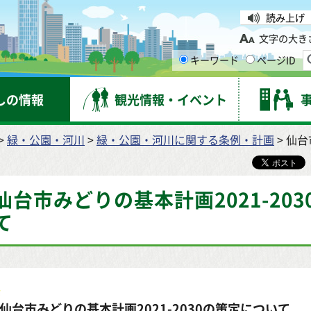
台市
読み上げ
文字の大き
キーワード
ページID
しの情報
観光情報・イベント
>
緑・公園・河川
>
緑・公園・河川に関する条例・計画
> 仙
仙台市みどりの基本計画2021-20
て
仙台市みどりの基本計画2021-2030の策定について