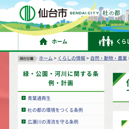
仙
ホーム
くら
ホーム
>
くらしの情報
>
自然・動物・農業
緑・公園・河川に関する条
例・計画
青葉通再生
杜の都の環境をつくる条例
広瀬川の清流を守る条例