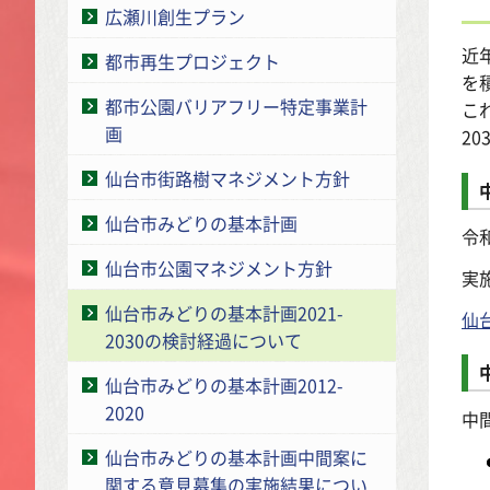
広瀬川創生プラン
近
都市再生プロジェクト
を
都市公園バリアフリー特定事業計
こ
画
2
仙台市街路樹マネジメント方針
仙台市みどりの基本計画
令
仙台市公園マネジメント方針
実
仙台市みどりの基本計画2021-
仙
2030の検討経過について
仙台市みどりの基本計画2012-
2020
中
仙台市みどりの基本計画中間案に
関する意見募集の実施結果につい