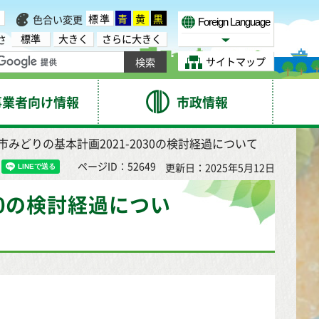
標準
青
黄
黒
色合い変更
Foreign Language
標準
大きく
さらに大きく
さ
Select Language
サイトマップ
事業者向け情報
市政情報
台市みどりの基本計画2021-2030の検討経過について
ページID：52649
更新日：2025年5月12日
30の検討経過につい