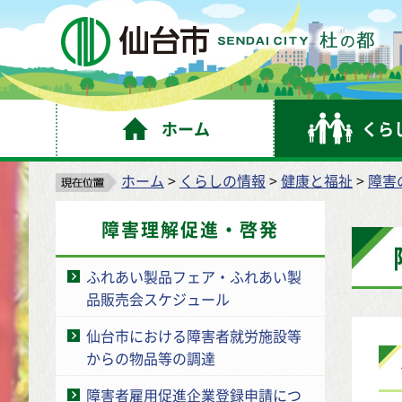
仙
ホーム
くら
ホーム
>
くらしの情報
>
健康と福祉
>
障害
障害理解促進・啓発
ふれあい製品フェア・ふれあい製
品販売会スケジュール
仙台市における障害者就労施設等
からの物品等の調達
障害者雇用促進企業登録申請につ