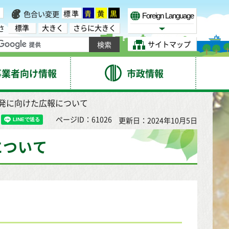
標準
青
黄
黒
色合い変更
Foreign Language
標準
大きく
さらに大きく
さ
Select Language
サイトマップ
事業者向け情報
市政情報
啓発に向けた広報について
ページID：61026
更新日：2024年10月5日
について