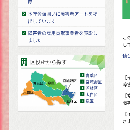
度
本庁舎仮囲いに障害者アートを掲
出しています
障害者の雇用貢献事業者を表彰し
こ
ました
し
仙
区役所から探す
青葉区
【
宮城野区
障
若林区
太白区
【
泉区
障
【
さ