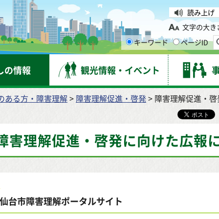
台市
読み上げ
文字の大き
キーワード
ページID
しの情報
観光情報・イベント
のある方・障害理解
>
障害理解促進・啓発
> 障害理解促進・
障害理解促進・啓発に向けた広報
仙台市障害理解ポータルサイト