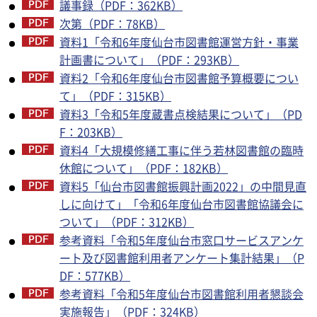
議事録（PDF：362KB）
次第（PDF：78KB）
資料1「令和6年度仙台市図書館運営方針・事業
計画書について」（PDF：293KB）
資料2「令和6年度仙台市図書館予算概要につい
て」（PDF：315KB）
資料3「令和5年度蔵書点検結果について」（PD
F：203KB）
資料4「大規模修繕工事に伴う若林図書館の臨時
休館について」（PDF：182KB）
資料5「仙台市図書館振興計画2022」の中間見直
しに向けて」「令和6年度仙台市図書館協議会に
ついて」（PDF：312KB）
参考資料「令和5年度仙台市窓口サービスアンケ
ート及び図書館利用者アンケート集計結果」（P
DF：577KB）
参考資料「令和5年度仙台市図書館利用者懇談会
実施報告」（PDF：324KB）