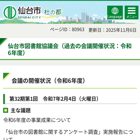
Select
コンテ
仙台市
Language
ンツメ
ニュー
ページID：80963
更新日：2025年11月6日
仙台市図書館協議会（過去の会議開催状況：令和
6年度）
会議の開催状況（令和6年度）
第32期第1回 令和7年2月4日（火曜日）
主な議題
令和6年度の事業成果について
「仙台市の図書館に関するアンケート調査」実施報告につ
いて