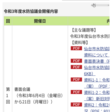
令和3年度水防協議会開催内容
回
開催日
内
【主な議題等】
令和3年度仙台市水防
【資料等】
仙台市水防協議
資料について（P
書面表決書（PD
仙台市水防協議
6KB）
資料1-1：令
（案）（PDF：6
第
書面会議
資料1-2：令
1
（令和3年6月4日（金曜日）
（案）新旧対照表
回
から21日（月曜日））
資料2：令和2
況（PDF：801