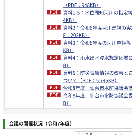
（PDF：948KB）
資料1-5：水位周知河川の指定等に
4KB）
資料2：令和8年度河川巡視の実
F：203KB）
資料3：令和8年度の河川整備等につ
KB）
資料4：雨水出水浸水想定区域につ
B）
資料5：防災気象情報の改善とこ
ついて（PDF：5,745KB）
令和8年度 仙台市水防協議会議事録
令和8年度 仙台市水防協議会委員
B）
会議の開催状況（令和7年度）