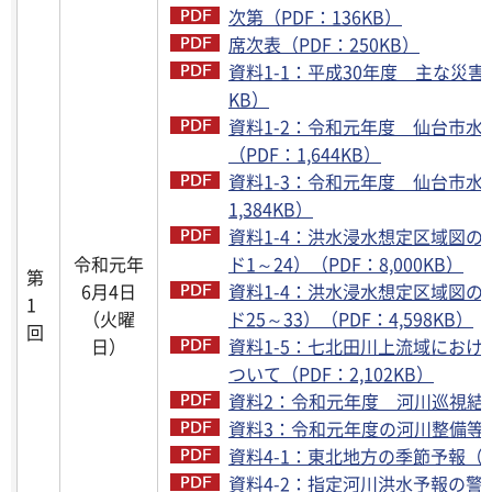
次第（PDF：136KB）
席次表（PDF：250KB）
資料1-1：平成30年度 主な災害
KB）
資料1-2：令和元年度 仙台市
（PDF：1,644KB）
資料1-3：令和元年度 仙台市水
1,384KB）
資料1-4：洪水浸水想定区域図
令和元年
ド1～24）（PDF：8,000KB）
第
6月4日
資料1-4：洪水浸水想定区域図
1
（火曜
ド25～33）（PDF：4,598KB）
回
日）
資料1-5：七北田川上流域にお
ついて（PDF：2,102KB）
資料2：令和元年度 河川巡視結果（
資料3：令和元年度の河川整備等（PD
資料4-1：東北地方の季節予報（PD
資料4-2：指定河川洪水予報の警