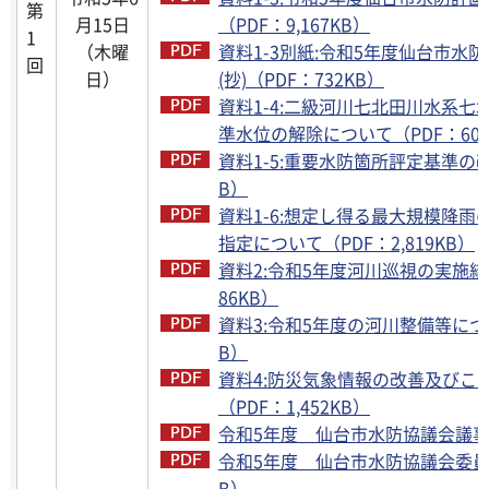
第
月15日
（PDF：9,167KB）
1
（木曜
資料1-3別紙:令和5年度仙台市水防
回
日）
(抄)（PDF：732KB）
資料1-4:二級河川七北田川水系
準水位の解除について（PDF：608
資料1-5:重要水防箇所評定基準の改定
B）
資料1-6:想定し得る最大規模降
指定について（PDF：2,819KB）
資料2:令和5年度河川巡視の実施結
86KB）
資料3:令和5年度の河川整備等について
B）
資料4:防災気象情報の改善及びこ
（PDF：1,452KB）
令和5年度 仙台市水防協議会議事録
令和5年度 仙台市水防協議会委員名
B）