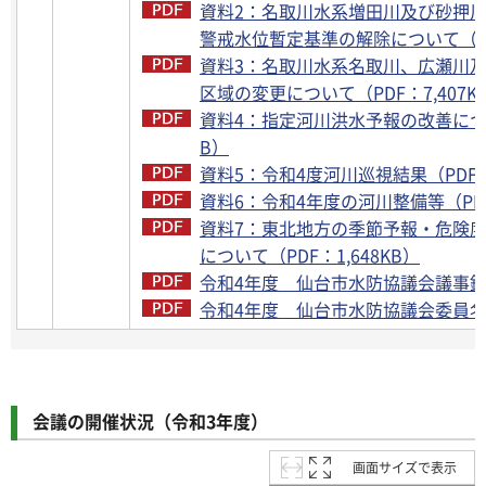
資料2：名取川水系増田川及び砂押
警戒水位暫定基準の解除について（PD
資料3：名取川水系名取川、広瀬川
区域の変更について（PDF：7,407K
資料4：指定河川洪水予報の改善について
B）
資料5：令和4度河川巡視結果（PDF：
資料6：令和4年度の河川整備等（PDF：
資料7：東北地方の季節予報・危険
について（PDF：1,648KB）
令和4年度 仙台市水防協議会議事録（P
令和4年度 仙台市水防協議会委員名簿
会議の開催状況（令和3年度）
画面サイズで表示