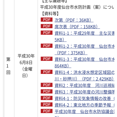
【主な議題等】
平成30年度仙台市水防計画（案）につい
【資料等】
次第（PDF：36KB）
席次表（PDF：158KB）
資料1-1：平成29年度 主な災害対
5KB）
資料1-2：平成30年度 仙台市
（PDF：375KB）
平成30年
第
資料1-3：平成30年度 仙台市水
6月8日
1
864KB）
（金曜
回
資料1-4：洪水浸水想定区域図
日）
川・砂押川）（PDF：2,429KB）
資料2：平成30年度 河川巡視結果
資料3：平成30年度の河川整備等（P
資料4-1：防災気象情報の改善（PD
資料4-2：東北地方の季節予報（PD
平成30年度 仙台市水防協議会議事