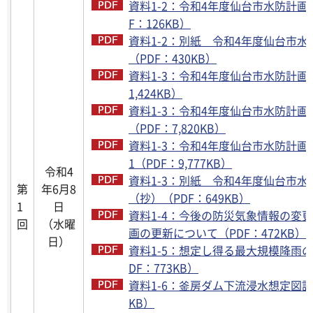
資料1-2：令和4年度仙台市水防計画
F：126KB）
資料1-2：別紙 令和4年度仙台市
（PDF：430KB）
資料1-3：令和4年度仙台市水防計画（
1,424KB）
資料1-3：令和4年度仙台市水防計画
（PDF：7,820KB）
資料1-3：令和4年度仙台市水防計画
1（PDF：9,777KB）
令和4
資料1-3：別紙 令和4年度仙台市水
第
年6月8
（抄）（PDF：649KB）
1
日
資料1-4：今後の防災気象情報の変
回
（水曜
画の更新について（PDF：472KB）
日）
資料1-5：想定し得る最大規模降雨
DF：773KB）
資料1-6：釜房ダム下流浸水想定図説明
KB）