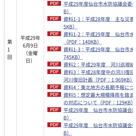
平成29年度仙台市水防協議会委員等
B）
資料1-1：平成28年度 主な災害対
5KB）
資料1-2：平成29年度 仙台市
平成29年
第
（PDF：140KB）
6月9日
1
資料1-3：平成29年度 仙台市水
（金曜
回
745KB）
日）
資料2：平成29年度 河川巡視結果
資料3：平成28年度中の河川復旧
河川復旧計画（PDF：1,969KB）
資料4：東北地方の長期予報について
資料5：想定最大規模降雨を踏ま
の対応について（PDF：129KB）
平成29年度 仙台市水防協議会議事
B）
平成29年度 仙台市水防協議会委
B）