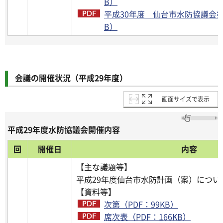
B）
平成30年度 仙台市水防協議会委員
B）
会議の開催状況（平成29年度）
画面サイズで表示
平成29年度水防協議会開催内容
回
開催日
内容
【主な議題等】
平成29年度仙台市水防計画（案）につい
【資料等】
次第（PDF：99KB）
席次表（PDF：166KB）