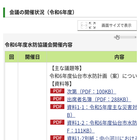
会議の開催状況（令和6年度）
画面サイズで表示
令和6年度水防協議会開催内容
回
開催日
内容
【主な議題等】
令和6年度仙台市水防計画（案）につい
【資料等】
次第（PDF：100KB）
出席者名簿（PDF：288KB）
資料1-1：令和5年度主な災害対応状
B）
資料1-2：令和6年度仙台市水防計
F：111KB）
資料1-2別紙：中小河川におけ