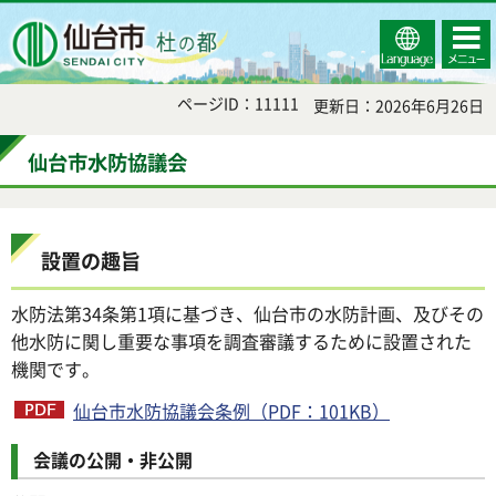
Select
コンテ
仙台市
Language
ンツメ
ニュー
ページID：11111
更新日：2026年6月26日
仙台市水防協議会
設置の趣旨
水防法第34条第1項に基づき、仙台市の水防計画、及びその
他水防に関し重要な事項を調査審議するために設置された
機関です。
仙台市水防協議会条例（PDF：101KB）
会議の公開・非公開