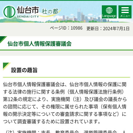
Select
コンテ
仙台市
Language
ンツメ
ニュー
ページID：10986
更新日：2024年7月1日
仙台市個人情報保護審議会
設置の趣旨
仙台市個人情報保護審議会は、仙台市個人情報の保護に関
する法律の施行に関する条例（個人情報保護法施行条例）
第12条の規定により、実施機関（注）及び議会の議長から
の諮問に応じて、その権限に属せられた事項（保有個人情
報の開示決定等についての審査請求に関する事項など）に
ついて調査審議するために設置されています。
（注）実施機関：市長、教育委員会、選挙管理委員会、人