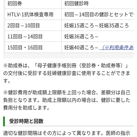
初回券
初回健診時
HTLV-1抗体検査専用
初回～14回目の健診とセットで
2回目～10回目
妊娠15週ころ～妊娠35週ころ
11回目～14回目
妊娠36週ころ～
15回目・16回目
妊娠40週ころ～
（※利用条件あ
※助成券は、「母子健康手帳別冊（受診券・助成券等）」
の交付後に受診する妊婦健康診査に使用することができま
す。
※健診費用が助成額上限額を上回った場合、差額分は自己
負担となります。助成上限額以内の場合は、健診に要した
費用分を助成します。
受診時期と回数
適切な健診間隔はその方によって異なります。医師の指示