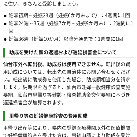
に従い、きちんと受診しましょう。
妊娠初期～妊娠23週（妊娠6か月末まで）：4週間に1回
妊娠24週～35週（妊娠7か月～妊娠9か月末）：2週間に1
回
妊娠36週（妊娠10か月）以降分娩まで：1週間に1回
助成を受けた額の返還および遅延損害金について
仙台市外へ転出後、助成券は使用できません。
転出後の費
用助成については、転出先の自治体にお問い合わせくださ
い。転出後に助成券を使用した場合、助成額相当分を請求
します。納期限を過ぎると、仙台市妊婦一般健康診査実施
要綱、仙台市里帰り等健診・検査補助金交付要綱に基づき
遅延損害金が加算されます。
里帰り等の妊婦健康診査の費用助成
里帰り出産等により、県内の登録医療機関以外の医療機関
で妊婦健康診査を受けた方は、事後申請により助成を受け