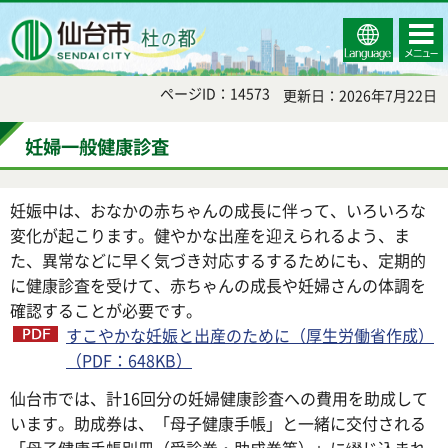
Select
コンテ
仙台市
Language
ンツメ
ニュー
ページID：14573
更新日：2026年7月22日
妊婦一般健康診査
妊娠中は、おなかの赤ちゃんの成長に伴って、いろいろな
変化が起こります。健やかな出産を迎えられるよう、ま
た、異常などに早く気づき対応するするためにも、定期的
に健康診査を受けて、赤ちゃんの成長や妊婦さんの体調を
確認することが必要です。
すこやかな妊娠と出産のために（厚生労働省作成）
（PDF：648KB）
仙台市では、計16回分の妊婦健康診査への費用を助成して
います。助成券は、「母子健康手帳」と一緒に交付される
「母子健康手帳別冊（受診券・助成券等）」に綴じ込まれ