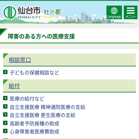
Select
コンテ
仙台市
Language
ンツメ
ニュー
障害のある方への医療支援
相談窓口
子どもの保健相談など
給付
医療の給付など
自立支援医療 精神通院医療の支給
自立支援医療 更生医療の支給
高齢者予防接種の助成
心身障害者医療費助成