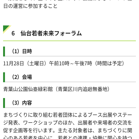
日の運営に参加すること
6 仙台若者未来フォーラム
（1）日時
11月28日（土曜日）午前10時～午後7時（時間は予定）
（2）会場
青葉山公園仙臺緑彩館（青葉区川内追廻無番地）
（3）内容
まちづくりに取り組む若者団体によるブース出展やステー
ジ発表、ワークショップのほか、出展者や来場者の交流を
促す企画等を行います。主たる対象者は、まちづくりに関
心のある若者を中心に、若者との連携・協働に関心を持つ