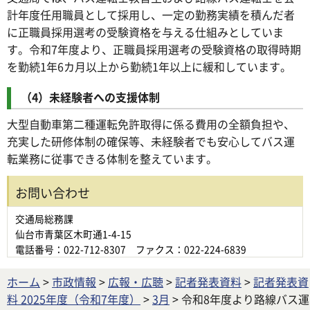
計年度任用職員として採用し、一定の勤務実績を積んだ者
に正職員採用選考の受験資格を与える仕組みとしていま
す。令和7年度より、正職員採用選考の受験資格の取得時期
を勤続1年6カ月以上から勤続1年以上に緩和しています。
（4）未経験者への支援体制
大型自動車第二種運転免許取得に係る費用の全額負担や、
充実した研修体制の確保等、未経験者でも安心してバス運
転業務に従事できる体制を整えています。
お問い合わせ
交通局総務課
仙台市青葉区木町通1-4-15
電話番号：022-712-8307 ファクス：022-224-6839
ホーム
>
市政情報
>
広報・広聴
>
記者発表資料
>
記者発表資
料 2025年度（令和7年度）
>
3月
> 令和8年度より路線バス運