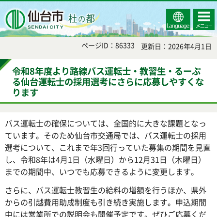
Select
コンテ
仙台市
Language
ンツメ
ニュー
ページID：86333
更新日：2026年4月1日
令和8年度より路線バス運転士・教習生・るーぷ
る仙台運転士の採用選考にさらに応募しやすくな
ります
バス運転士の確保については、全国的に大きな課題となっ
ています。そのため仙台市交通局では、バス運転士の採用
選考について、これまで年3回行っていた募集の期間を見直
し、令和8年は4月1日（水曜日）から12月31日（木曜日）
までの期間中、いつでも応募できるように変更します。
さらに、バス運転士教習生の給料の増額を行うほか、県外
からの引越費用助成制度も引き続き実施します。申込期間
中には営業所での説明会も開催予定です。ぜひご応募くだ