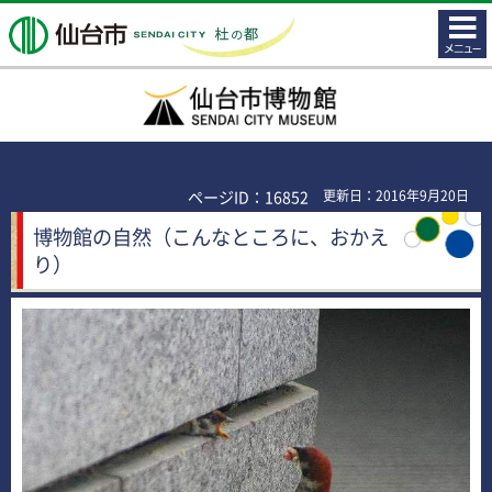
コンテ
仙台市
ンツメ
ニュー
仙台市博物館
ページID：16852
更新日：2016年9月20日
博物館の自然（こんなところに、おかえ
り）