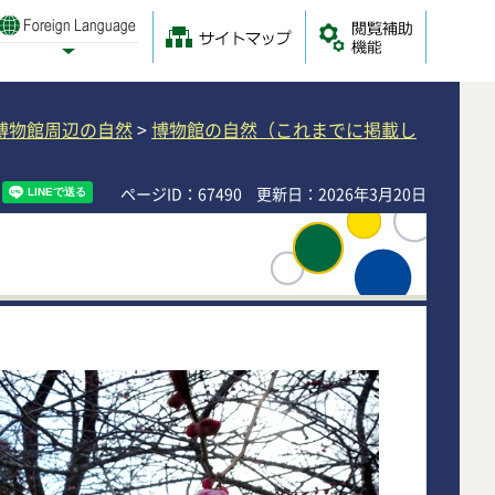
Foreign Language
サイトマップ
閲覧補助
Select Language
博物館周辺の自然
>
博物館の自然（これまでに掲載し
ページID：67490
更新日：2026年3月20日