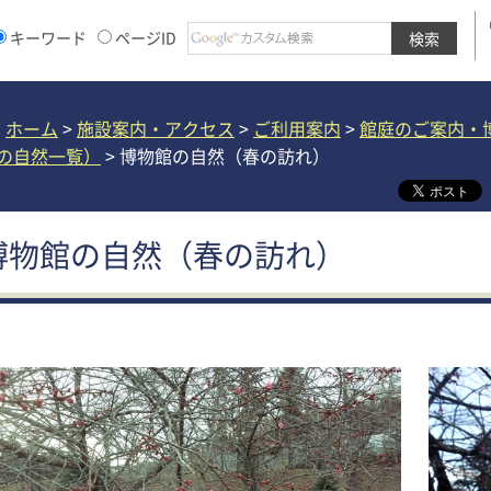
キーワード
ページID
ホーム
>
施設案内・アクセス
>
ご利用案内
>
館庭のご案内・
の自然一覧）
> 博物館の自然（春の訪れ）
博物館の自然（春の訪れ）