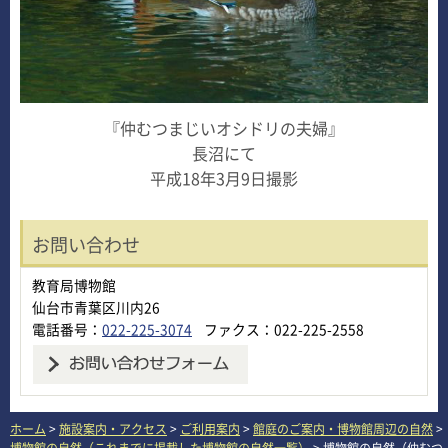
『仲むつまじいオシドリの夫婦』
長沼にて
平成18年3月9日撮影
お問い合わせ
教育局博物館
仙台市青葉区川内26
電話番号：
022-225-3074
ファクス：022-225-2558
ホーム
>
施設案内・アクセス
>
ご利用案内
>
館庭のご案内・博物館周辺の自然
>
博物館の自然（これまでに掲載した博物館の自然一覧）
> 博物館の自然（仲むつ