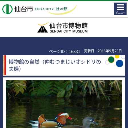
コンテ
仙台市
ンツメ
ニュー
仙台市博物館
ページID：16831
更新日：2016年9月20日
博物館の自然（仲むつまじいオシドリの
夫婦）