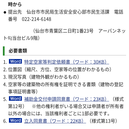
時から
提出先 仙台市市民局生活安全安心部市民生活課 電話
番号 022-214-6148
（仙台市青葉区二日町1番23号 アーバンネッ
ト勾当台ビル9階）
必要書類
特定空家等判定依頼書（ワード：30KB）
位置図（縮尺、方位、空家等の位置がわかるもの）
現況写真（建物外観がわかるもの）
空家等の建築物の所有権を証明できる書類（建物の登記
事項証明書等）
補助金交付申請同意書（ワード：23KB）
（様式
第12号） ※他の権利者がいる場合又は申請者が所有者
以外の場合には、当該権利者ごとに1部必要です。
立入同意書（ワード：22KB）
（様式第13号）