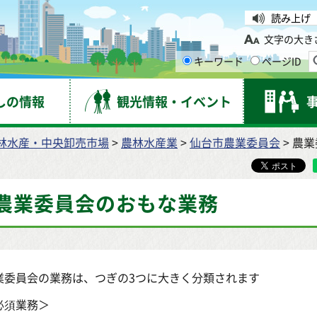
台市
読み上げ
文字の大き
キーワード
ページID
しの情報
観光情報・イベント
林水産・中央卸売市場
>
農林水産業
>
仙台市農業委員会
> 農
農業委員会のおもな業務
業委員会の業務は、つぎの3つに大きく分類されます
必須業務＞