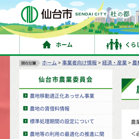
仙
ホーム
くら
ホーム
>
事業者向け情報
>
経済・産業
>
農
仙台市農業委員会
農地移動適正化あっせん事業
農地の賃借料情報
標準処理期間の設定について
農
＜
農地等の利用の最適化の推進に関