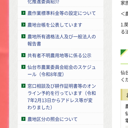
化推進委員紹介
家
農作業標準料金等の設定について
＜
1
農地台帳を公表しています
る
農地所有適格法人及び一般法人の
報告書
共有者不明農用地等に係る公示
仙台市農業委員会総会のスケジュ
仙
ール（令和8年度）
く
窓口相談及び耕作証明書等のオン
ライン予約を行っています（令和
7年2月13日からアドレス等が変
わりました）
農地区分の照会について