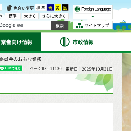
標準
青
黄
黒
色合い変更
Foreign Language
標準
大きく
さらに大きく
さ
Select Language
サイトマップ
事業者向け情報
市政情報
業委員会のおもな業務
ページID：11130
更新日：2025年10月31日