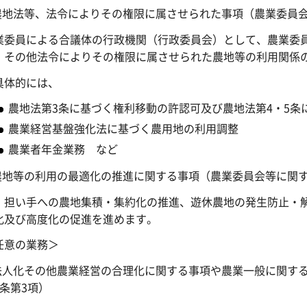
.農地法等、法令によりその権限に属させられた事項（農業委員会
業委員による合議体の行政機関（行政委員会）として、農業委
、その他法令によりその権限に属させられた農地等の利用関係
体的には、
農地法第3条に基づく権利移動の許認可及び農地法第4・5
農業経営基盤強化法に基づく農用地の利用調整
農業者年金業務 など
.農地等の利用の最適化の推進に関する事項（農業委員会等に関す
担い手への農地集積・集約化の推進、遊休農地の発生防止・解
化及び高度化の促進を進めます。
任意の業務＞
.法人化その他農業経営の合理化に関する事項や農業一般に関す
6条第3項）