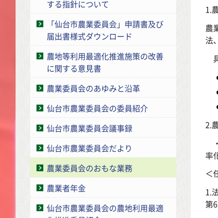
する指針について
1
「仙台市農業委員会」申請書及び
農
届出書様式ダウンロード
法
農地等利用最適化推進施策の改善
具
に関する意見書
農業委員会のあゆみと沿革
仙台市農業委員会の委員紹介
2
仙台市農業委員会議事録
・
仙台市農業委員会だより
率
農業委員会のおもな業務
＜
農業者年金
1
第
仙台市農業委員会の農地利用最適