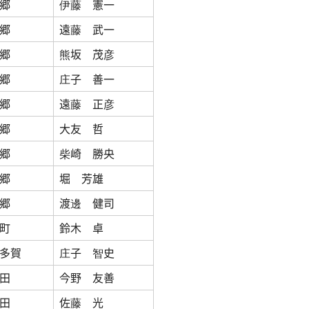
郷
伊藤 憲一
郷
遠藤 武一
郷
熊坂 茂彦
郷
庄子 善一
郷
遠藤 正彦
郷
大友 哲
郷
柴崎 勝央
郷
堀 芳雄
郷
渡邊 健司
町
鈴木 卓
多賀
庄子 智史
田
今野 友善
田
佐藤 光