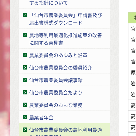
する指針について
「仙台市農業委員会」申請書及び
届出書様式ダウンロード
宮
農地等利用最適化推進施策の改善
宮
に関する意見書
宮
農業委員会のあゆみと沿革
宮
仙台市農業委員会の委員紹介
原
仙台市農業委員会議事録
岩
仙台市農業委員会だより
岩
農業委員会のおもな業務
高
高
農業者年金
高
仙台市農業委員会の農地利用最適