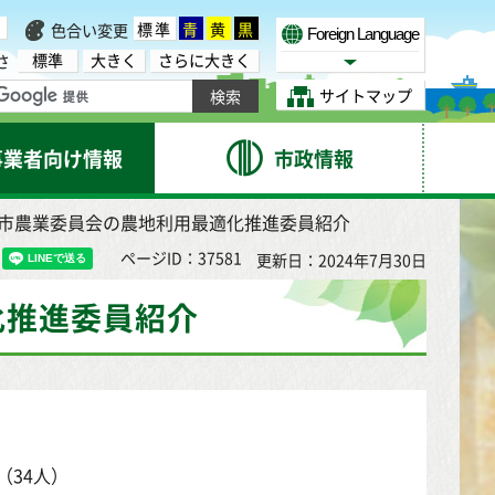
標準
青
黄
黒
色合い変更
Foreign Language
標準
大きく
さらに大きく
さ
Select Language
サイトマップ
事業者向け情報
市政情報
台市農業委員会の農地利用最適化推進委員紹介
ページID：37581
更新日：2024年7月30日
化推進委員紹介
（34人）