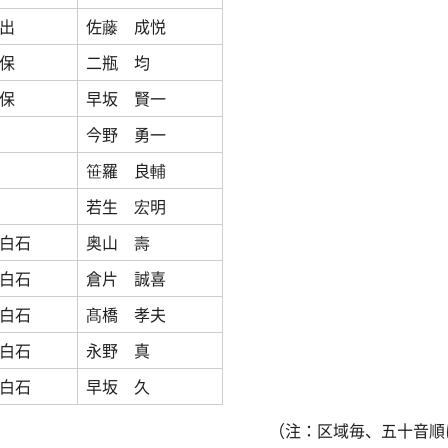
出
佐藤 成悦
保
二瓶 均
保
早坂 賢一
今野 勇一
笹羅 良輔
若生 宏明
白石
奥山 壽
白石
倉片 誠喜
白石
髙橋 孝夫
白石
永野 真
白石
早坂 久
（注：区域毎、五十音順