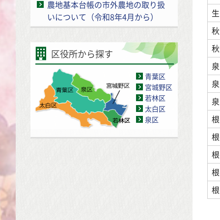
農地基本台帳の市外農地の取り扱
生
いについて（令和8年4月から）
秋
秋
区役所から探す
泉
青葉区
泉
宮城野区
若林区
泉
太白区
根
泉区
根
根
根
根