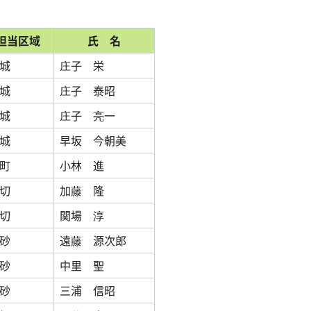
担当区域
氏 名
城
庄子 栄
城
庄子 泰昭
城
庄子 亮一
城
早坂 今朝美
町
小林 進
切
加藤 隆
切
関場 淳
砂
遠藤 源次郎
砂
中里 聖
砂
三浦 信昭