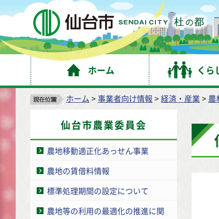
仙
ホーム
くら
ホーム
>
事業者向け情報
>
経済・産業
>
農
仙台市農業委員会
農地移動適正化あっせん事業
農地の賃借料情報
標準処理期間の設定について
農地等の利用の最適化の推進に関