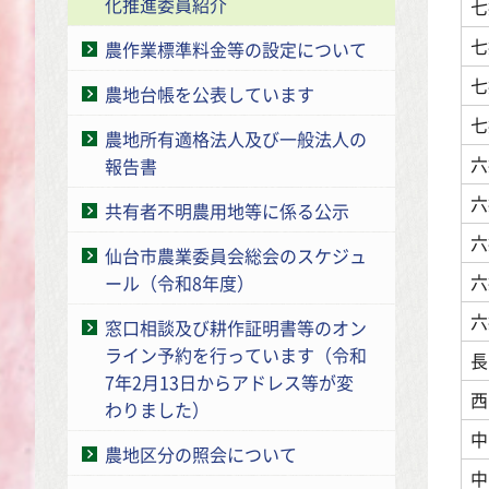
化推進委員紹介
七
七
農作業標準料金等の設定について
七
農地台帳を公表しています
七
農地所有適格法人及び一般法人の
六
報告書
六
共有者不明農用地等に係る公示
六
仙台市農業委員会総会のスケジュ
六
ール（令和8年度）
六
窓口相談及び耕作証明書等のオン
ライン予約を行っています（令和
長
7年2月13日からアドレス等が変
西
わりました）
中
農地区分の照会について
中