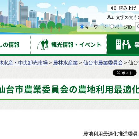
台市
読み上げ
文字の大き
キーワード
ページID
しの情報
観光情報・イベント
林水産・中央卸売市場
>
農林水産業
>
仙台市農業委員会
> 仙
仙台市農業委員会の農地利用最適
農地利用最適化推進委員