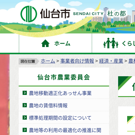
仙
ホーム
くら
ホーム
>
事業者向け情報
>
経済・産業
>
農
仙台市農業委員会
農地移動適正化あっせん事業
農地の賃借料情報
標準処理期間の設定について
農地等の利用の最適化の推進に関