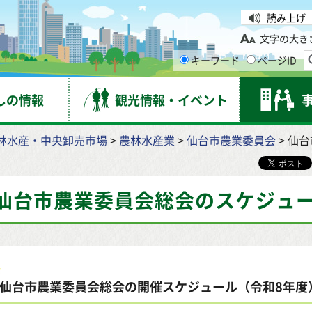
台市
読み上げ
文字の大き
キーワード
ページID
しの情報
観光情報・イベント
林水産・中央卸売市場
>
農林水産業
>
仙台市農業委員会
> 仙
仙台市農業委員会総会のスケジュー
仙台市農業委員会総会の開催スケジュール（令和8年度