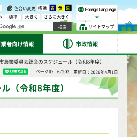
標準
青
黄
黒
色合い変更
Foreign Language
標準
大きく
さらに大きく
さ
Select Language
サイトマップ
事業者向け情報
市政情報
台市農業委員会総会のスケジュール（令和8年度）
ページID：67202
更新日：2026年4月1日
ル（令和8年度）
）