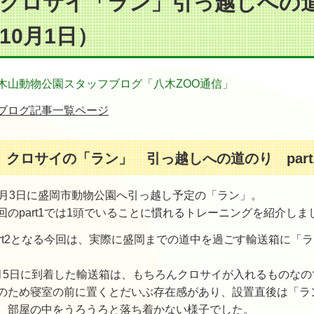
クロサイ「ラン」引っ越しへの道の
10月1日）
木山動物公園スタッフブログ「八木ZOO通信」
ブログ記事一覧ページ
クロサイの「ラン」 引っ越しへの道のり part
0月3日に盛岡市動物公園へ引っ越し予定の「ラン」。
回のpart1では1頭でいることに慣れるトレーニングを紹介しま
art2となる今回は、実際に盛岡までの道中を過ごす輸送箱に
。
月5日に到着した輸送箱は、もちろんクロサイが入れるものな
のため寝室の前に置くとだいぶ存在感があり、設置直後は「ラ
、部屋の中をうろうろと落ち着かない様子でした。