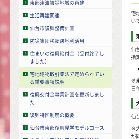
東部津波被災地域の再建
宅
生活再建関連
い
仙台市復興整備計画
防災集団移転跡地利活用
仙
住まいの復興給付金（受付終了し
指
ました）
宅地建物取引業法で定められてい
※
る重要事項説明
日
復興交付金事業計画を更新しまし
た
復興特区制度の概要
仙
仙台市東部復興見学モデルコース
※
が