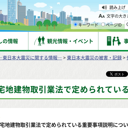
台市
読み上げ
文字の大き
キーワード
ページID
しの情報
観光情報・イベント
―東日本大震災に関する情報―
>
東日本大震災の被害・記録
>
宅地建物取引業法で定められてい
宅地建物取引業法で定められている重要事項説明につい