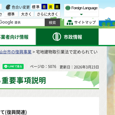
標準
青
黄
黒
色合い変更
Foreign Language
標準
大きく
さらに大きく
さ
Select Language
サイトマップ
事業者向け情報
市政情報
仙台市の復興事業
> 宅地建物取引業法で定められてい
ページID：5076
更新日：2026年3月23日
る重要事項説明
て(復興関連)