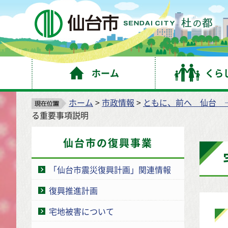
仙
ホーム
くら
ホーム
>
市政情報
>
ともに、前へ 仙台 
る重要事項説明
仙台市の復興事業
「仙台市震災復興計画」関連情報
復興推進計画
宅地被害について