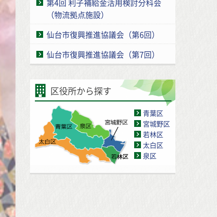
第4回 利子補給金活用検討分科会
（物流拠点施設）
仙台市復興推進協議会（第6回）
仙台市復興推進協議会（第7回）
区役所から探す
青葉区
宮城野区
若林区
太白区
泉区