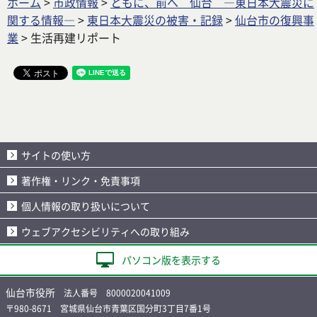
ホーム
>
市政情報
>
ともに、前へ 仙台 ―東日本大震災に
関する情報―
>
東日本大震災の被害・記録
>
仙台市の復興事
業
> 生活再建リポート
サイトの使い方
著作権・リンク・免責事項
個人情報の取り扱いについて
ウェブアクセシビリティへの取り組み
パソコン版を表示する
仙台市役所
法人番号 8000020041009
〒980-8671 宮城県仙台市青葉区国分町3丁目7番1号