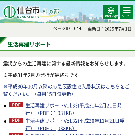
Select
コンテ
仙台市
Language
ンツメ
ニュー
ページID：6445
更新日：2025年7月1日
生活再建リポート
震災からの生活再建に関する最新情報をお知らせします。
※平成31年2月の発行が最終号です。
※平成30年10月以降の応急仮設住宅入居状況はこちらをご
覧ください。（毎月15日頃更新）
生活再建リポートVol.33(平成31年2月21日発
行）（PDF：1,031KB）
生活再建リポートVol.32(平成30年11月21日発
行）（PDF：1,038KB）