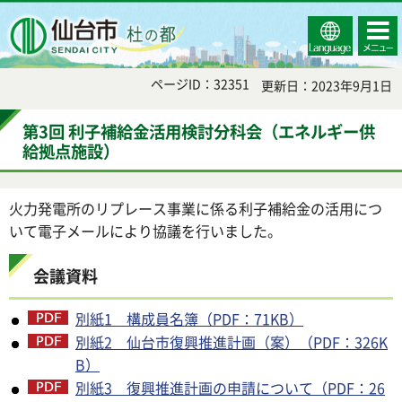
Select
コンテ
仙台市
Language
ンツメ
ニュー
ページID：32351
更新日：2023年9月1日
第3回 利子補給金活用検討分科会（エネルギー供
給拠点施設）
火力発電所のリプレース事業に係る利子補給金の活用につ
いて電子メールにより協議を行いました。
会議資料
別紙1 構成員名簿（PDF：71KB）
別紙2 仙台市復興推進計画（案）（PDF：326K
B）
別紙3 復興推進計画の申請について（PDF：26