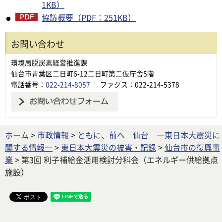
1KB）
協議概要（PDF：251KB）
お問い合わせ
環境局脱炭素経営推進課
仙台市青葉区二日町6-12二日町第二仮庁舎5階
電話番号：
022-214-8057
ファクス：022-214-5378
ホーム
>
市政情報
>
ともに、前へ 仙台 ―東日本大震災に
関する情報―
>
東日本大震災の被害・記録
>
仙台市の復興事
業
> 第3回 利子補給金活用検討分科会（エネルギー供給拠点
施設）